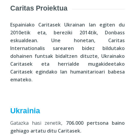
Caritas Proiektua
Espainiako Caritasek Ukrainan lan egiten du
2010etik eta, bereziki 2014tik, Donbass
eskualdean. Une honetan, Caritas
Internationalis sarearen bidez bildutako
dohainen funtsak bidaltzen dituzte, Ukrainako
Caritasek eta herrialde mugakideetako
Caritasek egindako lan humanitarioari babesa
emateko.
Ukrainia
Gatazka hasi zenetik,
706.000 pertsona baino
gehiago artatu ditu Caritasek.