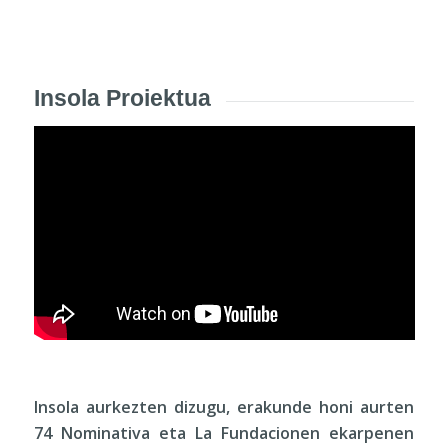
Insola Proiektua
Insola aurkezten dizugu, erakunde honi aurten
74 Nominativa eta La Fundacionen ekarpenen