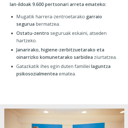
lan-ildoak 9.600 pertsonari arreta emateko:
Mugatik harrera-zentroetarako
garraio
segurua
bermatzea.
Ostatu-zentro
seguruak eskaini, atseden
hartzeko.
Janarirako, higiene-zerbitzuetarako eta
oinarrizko komunetarako sarbidea
ziurtatzea.
Gatazkatik ihes egin duten familiei
laguntza
psikosozialmentea
ematea.