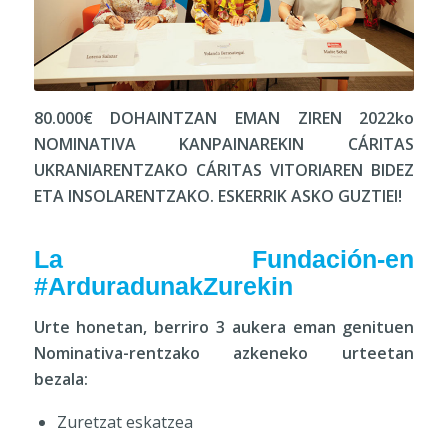
80.000€ DOHAINTZAN EMAN ZIREN 2022ko
NOMINATIVA KANPAINAREKIN CÁRITAS
UKRANIARENTZAKO CÁRITAS VITORIAREN BIDEZ
ETA INSOLARENTZAKO. ESKERRIK ASKO GUZTIEI!
La Fundación-en
#ArduradunakZurekin
Urte honetan, berriro 3 aukera eman genituen
Nominativa-rentzako azkeneko urteetan
bezala:
Zuretzat eskatzea