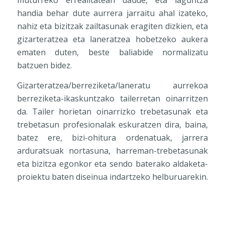
muturreko errealitatean daude, eta laguntza
handia behar dute aurrera jarraitu ahal izateko,
nahiz eta bizitzak zailtasunak eragiten dizkien, eta
gizarteratzea eta laneratzea hobetzeko aukera
ematen duten, beste baliabide normalizatu
batzuen bidez.
Gizarteratzea/berreziketa/laneratu aurrekoa
berreziketa-ikaskuntzako tailerretan oinarritzen
da. Tailer horietan oinarrizko trebetasunak eta
trebetasun profesionalak eskuratzen dira, baina,
batez ere, bizi-ohitura ordenatuak, jarrera
arduratsuak nortasuna, harreman-trebetasunak
eta bizitza egonkor eta sendo baterako aldaketa-
proiektu baten diseinua indartzeko helburuarekin.