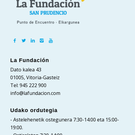
La Fundación
Dato kalea 43
01005, Vitoria-Gasteiz
Tel: 945 222 900
info@lafundacion.com
Udako ordutegia
- Astelehenetik ostegunera 7:30-14:00 eta 15:00-
19:00.