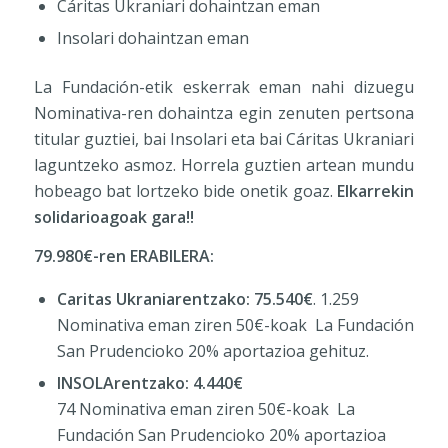
Cáritas Ukraniari dohaintzan eman
Insolari dohaintzan eman
La Fundación-etik eskerrak eman nahi dizuegu
Nominativa-ren dohaintza egin zenuten pertsona
titular guztiei, bai Insolari eta bai Cáritas Ukraniari
laguntzeko asmoz. Horrela guztien artean mundu
hobeago bat lortzeko bide onetik goaz.
Elkarrekin
solidarioagoak gara!!
79.980€-ren ERABILERA:
Caritas Ukraniarentzako: 75.540€
. 1.259
Nominativa eman ziren 50€-koak La Fundación
San Prudencioko 20% aportazioa gehituz.
INSOLArentzako: 4.440€
74 Nominativa eman ziren 50€-koak La
Fundación San Prudencioko 20% aportazioa