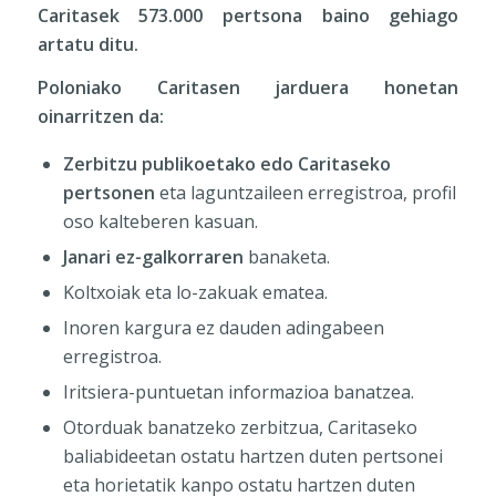
Caritasek 573.000 pertsona baino gehiago
artatu ditu.
Poloniako Caritasen jarduera honetan
oinarritzen da:
Zerbitzu publikoetako edo Caritaseko
pertsonen
eta laguntzaileen erregistroa, profil
oso kalteberen kasuan.
Janari ez-galkorraren
banaketa.
Koltxoiak eta lo-zakuak ematea.
Inoren kargura ez dauden adingabeen
erregistroa.
Iritsiera-puntuetan informazioa banatzea.
Otorduak banatzeko zerbitzua, Caritaseko
baliabideetan ostatu hartzen duten pertsonei
eta horietatik kanpo ostatu hartzen duten