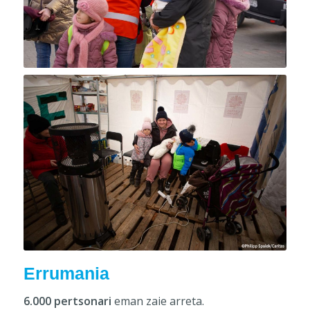
Errumania
6.000 pertsonari
eman zaie arreta.