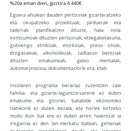
%20a eman dien, guztira 4.440€.
Egoera ahulean dauden pertsonak gizarteratzeko
eta okupatzeko proiektuak, jarduerak eta
tailerrak planifikatzen dituzte, hala nola:
kontsumoak dituzten pertsonak, etxegabetasuna,
gutxiengo etnikoak, etorkinak, preso ohiak,
drogazaleak, alkoholikoak, zailtasun bereziak
dituzten emakumeak, gaixo mentalak,
automarjinazioa, dokumentaziorik eza, etab.
Insolaren programa berariaz zuzentzen zaie
familia- eta gizarte-laguntza-sarerik ez duten
emakume eta gizonei, baliabide ekonomiko
nahikorik ez duten bezala, eta horiek lortzeko
modu duin bat ere ez duten arren haientzat ia
irisgarria ez den lan-merkatu batean, gehienak