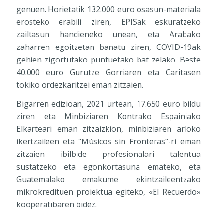
genuen. Horietatik 132.000 euro osasun-materiala
erosteko erabili ziren, EPISak eskuratzeko
zailtasun handieneko unean, eta Arabako
zaharren egoitzetan banatu ziren, COVID-19ak
gehien zigortutako puntuetako bat zelako. Beste
40.000 euro Gurutze Gorriaren eta Caritasen
tokiko ordezkaritzei eman zitzaien.
Bigarren edizioan, 2021 urtean, 17.650 euro bildu
ziren eta Minbiziaren Kontrako Espainiako
Elkarteari eman zitzaizkion, minbiziaren arloko
ikertzaileen eta “Músicos sin Fronteras”-ri eman
zitzaien ibilbide profesionalari talentua
sustatzeko eta egonkortasuna emateko, eta
Guatemalako emakume ekintzaileentzako
mikrokredituen proiektua egiteko, «El Recuerdo»
kooperatibaren bidez.