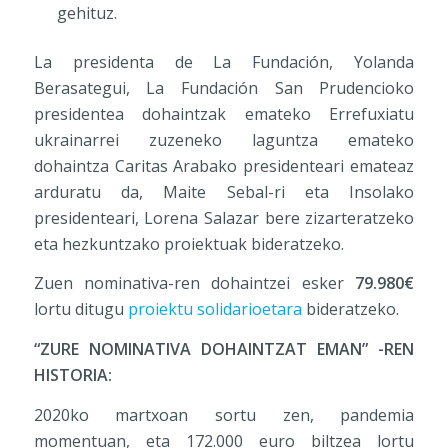
gehituz.
La presidenta de La Fundación, Yolanda
Berasategui, La Fundación San Prudencioko
presidentea dohaintzak emateko Errefuxiatu
ukrainarrei zuzeneko laguntza emateko
dohaintza Caritas Arabako presidenteari emateaz
arduratu da, Maite Sebal-ri eta Insolako
presidenteari, Lorena Salazar bere zizarteratzeko
eta hezkuntzako proiektuak bideratzeko.
Zuen nominativa-ren dohaintzei esker
79.980€
lortu ditugu
proiektu solidarioetara
bideratzeko.
“ZURE NOMINATIVA DOHAINTZAT EMAN” -REN
HISTORIA:
2020ko martxoan sortu zen, pandemia
momentuan, eta 172.000 euro biltzea lortu