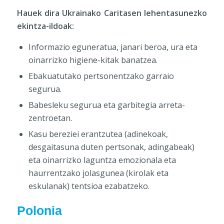
Hauek dira Ukrainako Caritasen lehentasunezko
ekintza-ildoak:
Informazio eguneratua, janari beroa, ura eta
oinarrizko higiene-kitak banatzea.
Ebakuatutako pertsonentzako garraio
segurua.
Babesleku segurua eta garbitegia arreta-
zentroetan.
Kasu bereziei erantzutea (adinekoak,
desgaitasuna duten pertsonak, adingabeak)
eta oinarrizko laguntza emozionala eta
haurrentzako jolasgunea (kirolak eta
eskulanak) tentsioa ezabatzeko.
Polonia