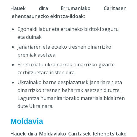
Hauek dira Errumaniako Caritasen
lehentasunezko ekintza-ildoak:
Egonaldi labur eta ertaineko bizitoki seguru
eta duinak.
Janariaren eta etxeko tresnen oinarrizko
premiak asetzea.
Errefuxiatu ukrainarrak oinarrizko gizarte-
zerbitzuetara iristen dira.
Ukrainako barne desplazatuek janariaren eta
oinarrizko tresnen beharrak asetzen dituzte.
Laguntza humanitariorako materiala bidaltzen
dute Ukrainara.
Moldavia
Hauek dira Moldaviako Caritasek lehenetsitako