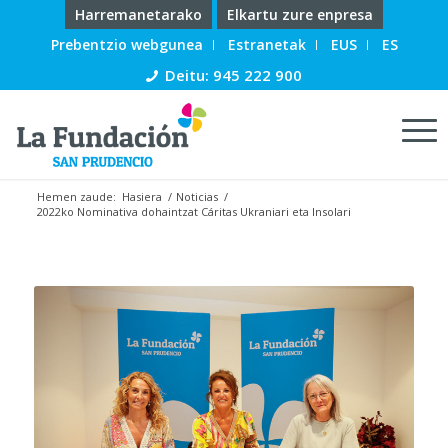
Harremanetarako
Elkartu zure enpresa
Prebentzio webgunea
Estranetak
EUS
ES
Deitu: 945 222 900
Hemen zaude:
Hasiera
/
Noticias
/
2022ko Nominativa dohaintzat Cáritas Ukraniari eta Insolari