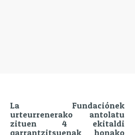
La Fundaciónek
urteurrenerako antolatu
zituen 4 ekitaldi
garrantzitsuenak honako