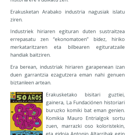
Erakusketan Arabako industria nagusiak islatu
ziren.
Industriek hiriaren egituran duten sustraitzea
errepasatu zen “ekonomatoen” bidez, hiriko
merkataritzaren eta bilbearen egituratzaile
handiak baitziren.
Era berean, industriak hiriaren garapenean izan
duen garrantzia ezagutzera eman nahi genuen
biztanleen artean.
Erakusketako bisitari guztiei,
gainera, La Fundaciónen historiari
buruzko komiki bat eman genien.
Komikia Mauro Entrialgok sortu
zuen, marrazki oso koloristekin,
eta gidoia Antonio Altarribak egin