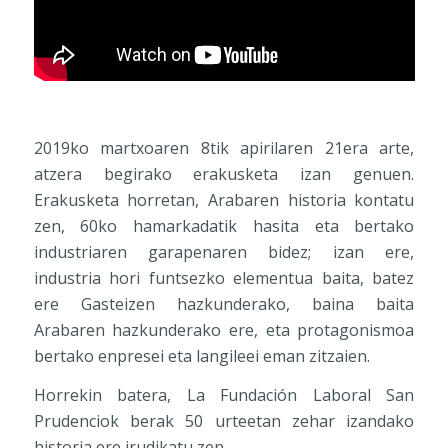
2019ko martxoaren 8tik apirilaren 21era arte,
atzera begirako erakusketa izan genuen.
Erakusketa horretan, Arabaren historia kontatu
zen, 60ko hamarkadatik hasita eta bertako
industriaren garapenaren bidez; izan ere,
industria hori funtsezko elementua baita, batez
ere Gasteizen hazkunderako, baina baita
Arabaren hazkunderako ere, eta protagonismoa
bertako enpresei eta langileei eman zitzaien.
Horrekin batera, La Fundación Laboral San
Prudenciok berak 50 urteetan zehar izandako
historia ere irudikatu zen.