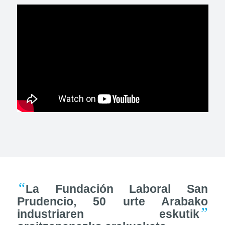
“
La Fundación Laboral San
Prudencio, 50 urte Arabako
”
industriaren eskutik