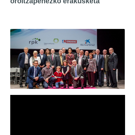
oroitzapenezko erakusketa