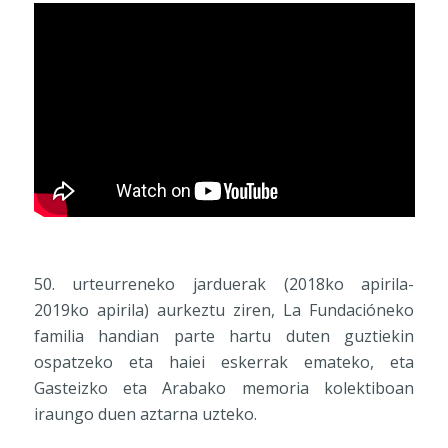
50. urteurreneko jarduerak (2018ko apirila-
2019ko apirila) aurkeztu ziren, La Fundacióneko
familia handian parte hartu duten guztiekin
ospatzeko eta haiei eskerrak emateko, eta
Gasteizko eta Arabako memoria kolektiboan
iraungo duen aztarna uzteko.