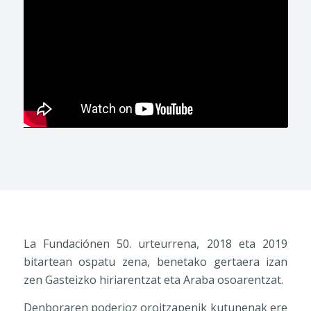
La Fundaciónen 50. urteurrena, 2018 eta 2019
bitartean ospatu zena, benetako gertaera izan
zen Gasteizko hiriarentzat eta Araba osoarentzat.
Denboraren poderioz oroitzapenik kutunenak ere