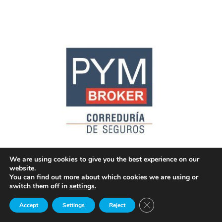
We are using cookies to give you the best experience on our
website.
You can find out more about which cookies we are using or
switch them off in
settings
.
Close GDPR Cookie Ban
Accept
Settings
Reject