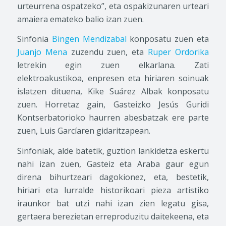
urteurrena ospatzeko”, eta ospakizunaren urteari
amaiera emateko balio izan zuen.
Sinfonia
Bingen Mendizabal
konposatu zuen eta
Juanjo Mena
zuzendu zuen, eta
Ruper Ordorika
letrekin egin zuen elkarlana. Zati
elektroakustikoa, enpresen eta hiriaren soinuak
islatzen dituena, Kike Suárez Albak konposatu
zuen. Horretaz gain, Gasteizko Jesús Guridi
Kontserbatorioko haurren abesbatzak ere parte
zuen, Luis Garcíaren gidaritzapean.
Sinfoniak, alde batetik, guztion lankidetza eskertu
nahi izan zuen, Gasteiz eta Araba gaur egun
direna bihurtzeari dagokionez, eta, bestetik,
hiriari eta lurralde historikoari pieza artistiko
iraunkor bat utzi nahi izan zien legatu gisa,
gertaera berezietan erreproduzitu daitekeena, eta