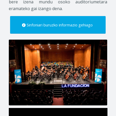
bere izena mundu osoko auditoriumetara
eramateko gai izango dena.
Sinfoniari buruzko informazio gehiago