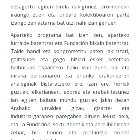
desagertu egiten direla dakigunez, oroimenean
iraungo zuen eta ondare kolektiboaren parte
izango zen aztarna bat utzi nahi izan genuen.
Aparteko programa bat izan zen, aparteko
lurralde batentzat eta Fundación bikain batentzat.
Talde handi eta konprometitu baten jakintzari,
gaitasunei eta gogo biziari esker betetako
helburuak ospatzeko balio izan zuen, bai eta
milaka pertsonaren eta ehunka erakunderen
ahaleginak bistaratzeko ere; izan ere, horiek
guztiek, elkarlanean, adorez eta erabakitasunez
lan egiten baitute mundu guztiak jakin dezan
Arabako lurraldea giza-, gizarte- eta
industria‑garapen paregabea dituen lekua dela,
eta La Fundación, sortu zenetik eta bere ibilbidean
zehar, hiri honen eta probintzia honen