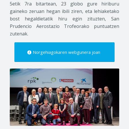
5etik 7ra bitartean, 23 globo gure hiriburu
gaineko zeruan hegan ibili ziren, eta lehiaketako
bost hegaldietatik hiru egin zituzten, San
Prudencio Aerostazio Trofeorako puntuatzen
zutenak.
Norgehiagokaren webgunera joan