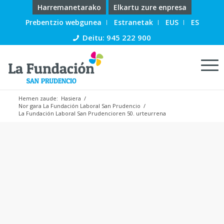
Harremanetarako
Elkartu zure enpresa
Prebentzio webgunea
Estranetak
EUS
ES
Deitu: 945 222 900
Hemen zaude:
Hasiera
/
Nor gara La Fundación Laboral San Prudencio
/
La Fundación Laboral San Prudencioren 50. urteurrena