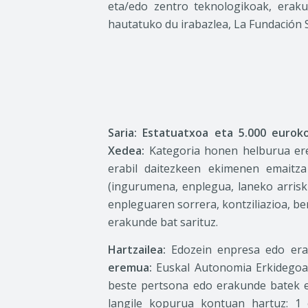
eta/edo zentro teknologikoak, eraku
hautatuko du irabazlea, La Fundación
Saria:
Estatuatxoa eta 5.000 eurok
Xedea:
Kategoria honen helburua ered
erabil daitezkeen ekimenen emaitz
(ingurumena, enplegua, laneko arrisk
enpleguaren sorrera, kontziliazioa, 
erakunde bat sarituz.
Hartzailea:
Edozein enpresa edo erak
eremua:
Euskal Autonomia Erkidego
beste pertsona edo erakunde batek 
langile kopurua kontuan hartuz: 1 