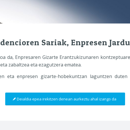
dencioren Sariak, Enpresen Jard
koa da, Enpresaren Gizarte Erantzukizunaren kontzeptuar
eta zabaltzea eta ezagutzera ematea.
leen eta enpresen gizarte-hobekuntzan laguntzen duten
Deialdia epea irekitzen denean aurkeztu ahal izango da