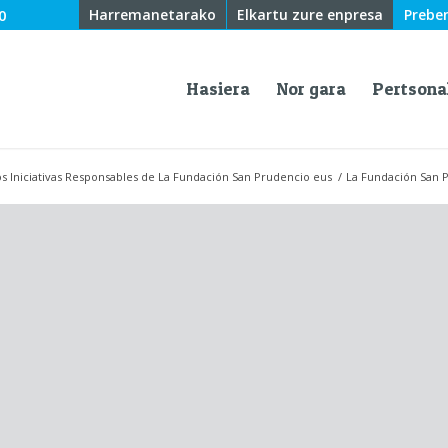
0
Harremanetarako
Elkartu zure enpresa
Prebe
Hasiera
Nor gara
Pertsona
s Iniciativas Responsables de La Fundación San Prudencio eus
/
La Fundación San P