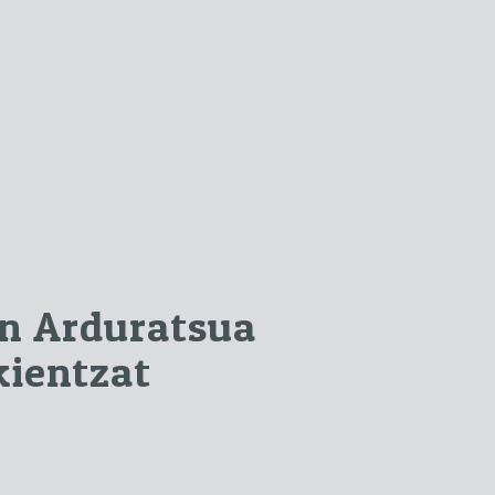
n Arduratsua
kientzat