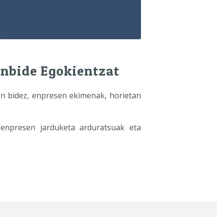
unbide Egokientzat
en bidez, enpresen ekimenak, horietan
 enpresen jarduketa arduratsuak eta