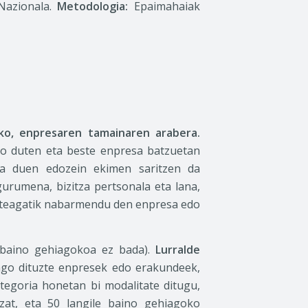
azionala.
Metodologia:
Epaimahaiak
ko, enpresaren tamainaren arabera.
io duten eta beste enpresa batzuetan
ia duen edozein ekimen saritzen da
urumena, bizitza pertsonala eta lana,
tateagatik nabarmendu den enpresa edo
 baino gehiagokoa ez bada).
Lurralde
go dituzte enpresek edo erakundeek,
egoria honetan bi modalitate ditugu,
zat, eta 50 langile baino gehiagoko