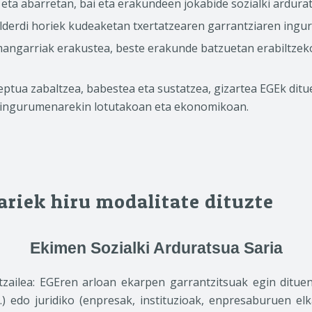
eta abarretan, bai eta erakundeen jokabide sozialki ardura
lderdi horiek kudeaketan txertatzearen garrantziaren inguru
angarriak erakustea, beste erakunde batzuetan erabiltzek
eptua zabaltzea, babestea eta sustatzea, gizartea EGEk ditue
, ingurumenarekin lotutakoan eta ekonomikoan.
riek hiru modalitate dituzte
Ekimen Sozialki Arduratsua Saria
zailea: EGEren arloan ekarpen garrantzitsuak egin dituen 
 edo juridiko (enpresak, instituzioak, enpresaburuen elk