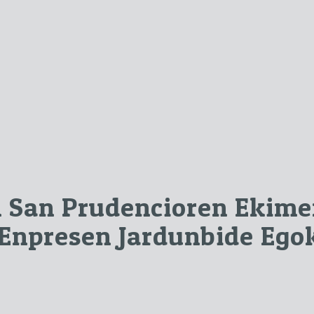
n San Prudencioren Ekime
 Enpresen Jardunbide Ego