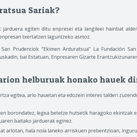
ratsua Sariak?
jarduera egiten ditu enpresei eta langileei hainbat ald
enpresan txertatzen laguntzeko asmoz.
 San Prudenciok “Ekimen Arduratsua” La Fundación San P
 Euskadin, bai Estatuan, Enpresaren Gizarte Erantzukizunar
rion helburuak honako hauek di
rtza egitea, arlo hauetan eta edozein interes talderi zuzen
ren borondatez, legea betetze hutsetik haragoko ekintzak e
uaren baitako jarduerak eginez.
bat arlotan, hala nola laneko arriskuen prebentzioan, ing