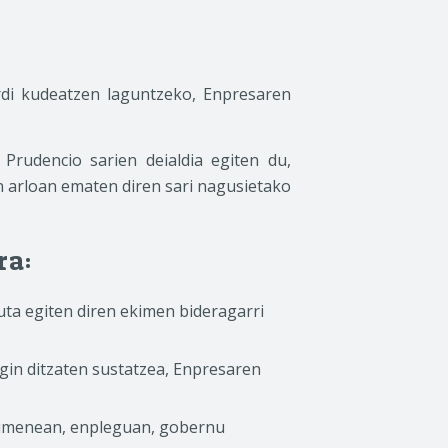
erdi kudeatzen laguntzeko, Enpresaren
rudencio sarien deialdia egiten du,
en arloan ematen diren sari nagusietako
ra:
duta egiten diren ekimen bideragarri
gin ditzaten sustatzea, Enpresaren
urumenean, enpleguan, gobernu