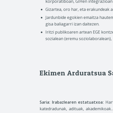
korporatiboan, GIHen integrazioan 
Gizartea, oro har, eta erakundeak a
Jardunbide egokien emaitza hautem
gisa baliagarri izan daitezen.
Iritzi publikoaren artean EGE kontz
sozialean (eremu soziolaboralean)
Ekimen Arduratsua Sa
Saria: Irabazlearen estatuatxoa:
Hart
katedradunak, adituak, akademikoak…)