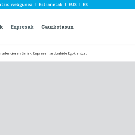
ntzio webgunea
Estranetak
EUS
ES
k
Enpresak
Gaurkotasun
rudencioren Sariak, Enpresen Jardunbide Egokientzat