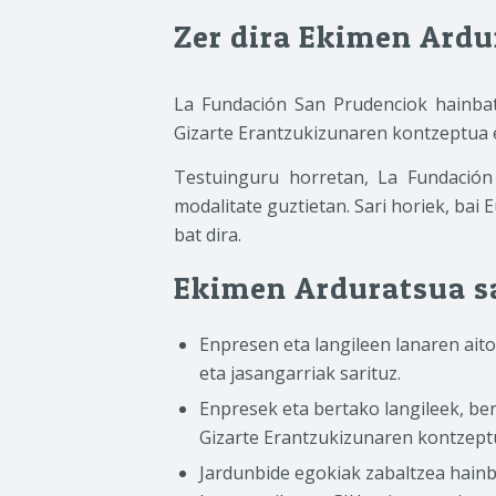
Zer dira Ekimen Ardu
La Fundación San Prudenciok hainbat 
Gizarte Erantzukizunaren kontzeptua 
Testuinguru horretan, La Fundación
modalitate guztietan. Sari horiek, bai
bat dira.
Ekimen Arduratsua sa
Enpresen eta langileen lanaren aito
eta jasangarriak sarituz.
Enpresek eta bertako langileek, be
Gizarte Erantzukizunaren kontzept
Jardunbide egokiak zabaltzea hain