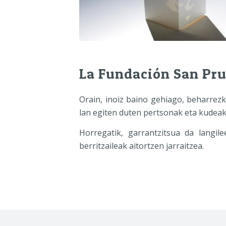
La Fundación San Pru
Orain, inoiz baino gehiago, beharrez
lan egiten duten pertsonak eta kudeak
Horregatik, garrantzitsua da langi
berritzaileak aitortzen jarraitzea.