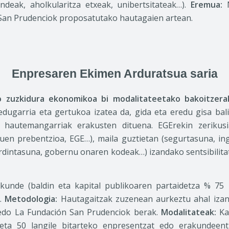
ndeak, aholkularitza etxeak, unibertsitateak…).
Eremua:
N
 San Prudenciok proposatutako hautagaien artean.
Enpresaren Ekimen Arduratsua saria
o zuzkidura ekonomikoa bi modalitateetako bakoitzera
ugarria eta gertukoa izatea da, gida eta eredu gisa bal
a hautemangarriak erakusten dituena. EGErekin zerikus
uen prebentzioa, EGE…), maila guztietan (segurtasuna, ing
berdintasuna, gobernu onaren kodeak…) izandako sentsibili
unde (baldin eta kapital publikoaren partaidetza % 75
a.
Metodologia:
Hautagaitzak zuzenean aurkeztu ahal izan
edo La Fundación San Prudenciok berak.
Modalitateak:
Kat
eta 50 langile bitarteko enpresentzat edo erakundeent