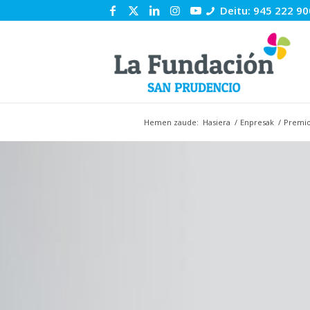
Deitu: 945 222 90
Hemen zaude:
Hasiera
/
Enpresak
/
Premio