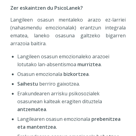
Zer eskaintzen du PsicoLanek?
Langileen osasun mentaleko arazo ez-larriei
(nahasmendu emozionalak) erantzun integrala
ematea, laneko osasuna galtzeko bigarren
arrazoia baitira.
Langileen osasun emozionaleko arazoei
lotutako lan-absentismoa
murriztea
.
Osasun emozionala
bizkortzea
.
Saihestu
berriro gaixotzea.
Erakundearen arrisku psikosozialek
osasunean kalteak eragiten dituztela
antzematea
.
Langilearen osasun emozionala
prebenitzea
eta mantentzea.