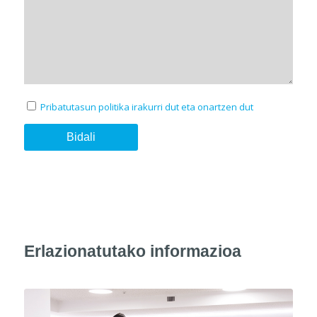
Pribatutasun politika irakurri dut eta onartzen dut
Erlazionatutako informazioa