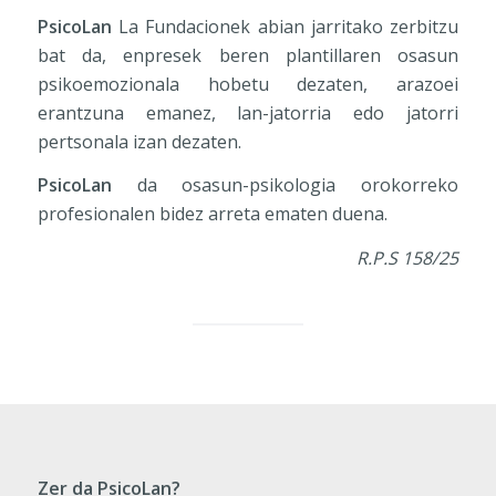
PsicoLan
La Fundacionek abian jarritako zerbitzu
bat da, enpresek beren plantillaren osasun
psikoemozionala hobetu dezaten, arazoei
erantzuna emanez, lan-jatorria edo jatorri
pertsonala izan dezaten.
PsicoLan
da osasun-psikologia orokorreko
profesionalen bidez arreta ematen duena.
R.P.S 158/25
Zer da PsicoLan?