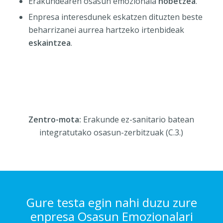
Erakundearen osasun emozionala
hobetzea
.
Enpresa interesdunek eskatzen dituzten beste
beharrizanei aurrea hartzeko irtenbideak
eskaintzea
.
Zentro-mota:
Erakunde ez-sanitario batean
integratutako osasun-zerbitzuak (C.3.)
Gure testa egin nahi duzu zure
enpresa Osasun Emozionalari