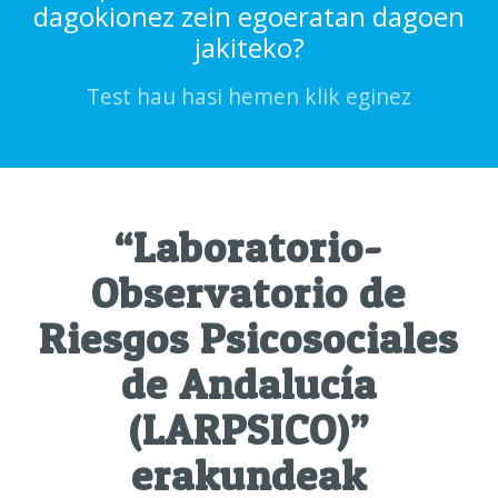
dagokionez zein egoeratan dagoen
jakiteko?
Test hau hasi hemen klik eginez
“Laboratorio-
Observatorio de
Riesgos Psicosociales
de Andalucía
(LARPSICO)”
erakundeak