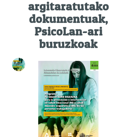
argitaratutako
dokumentuak,
PsicoLan-ari
buruzkoak