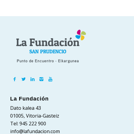
La Fundación
Dato kalea 43
01005, Vitoria-Gasteiz
Tel: 945 222 900
info@lafundacion.com