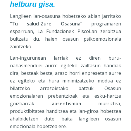
helburu gisa.
Langileen lan-osasuna hobetzeko abian jarritako
“Tu salud-Zure Osasuna”
programaren
esparruan, La Fundacionek PiscoLan zerbitzua
bultzatu du, haien osasun psikoemozionala
zaintzeko.
Lan-ingurunean larriak ez diren buru-
nahasmenduei aurre egiteko zailtasun handiak
dira, besteak beste, arazo horri enpresetan aurre
ez egiteko eta hura minimizatzeko modua ez
bilatzeko arrazoietako batzuk. Osasun
emozionalaren prebentzioak eta esku-hartze
goiztiarrak
absentismoa
murriztea,
produktibitatea handitzea eta lan-giroa hobetzea
ahalbidetzen dute, baita langileen osasun
emozionala hobetzea ere.