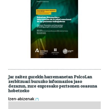
Jar zaitez gurekin harremanetan PsicoLan
zerbitzuari buruzko informazioa jaso
dezazun, zure enpresako pertsonen osasuna
hobetzeko
Izen-abizenak
(*)