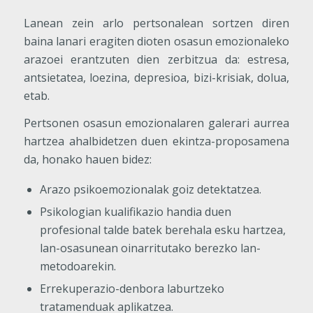
Lanean zein arlo pertsonalean sortzen diren
baina lanari eragiten dioten osasun emozionaleko
arazoei erantzuten dien zerbitzua da: estresa,
antsietatea, loezina, depresioa, bizi-krisiak, dolua,
etab.
Pertsonen osasun emozionalaren galerari aurrea
hartzea ahalbidetzen duen ekintza-proposamena
da, honako hauen bidez:
Arazo psikoemozionalak goiz detektatzea.
Psikologian kualifikazio handia duen
profesional talde batek berehala esku hartzea,
lan-osasunean oinarritutako berezko lan-
metodoarekin.
Errekuperazio-denbora laburtzeko
tratamenduak aplikatzea.