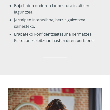
Baja baten ondoren lanpostura itzultzen
laguntzea.
Jarraipen intentsiboa, berriz gaixotzea
saihesteko.
Erabateko konfidentzialtasuna bermatzea
PsicoLan zerbitzuan hasten diren pertsonei.