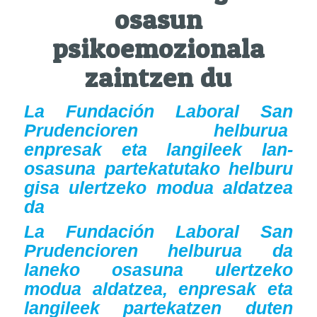
osasun
psikoemozionala
zaintzen du
La Fundación Laboral San
Prudencioren helburua
enpresak eta langileek
lan-
osasuna
partekatutako helburu
gisa ulertzeko modua aldatzea
da
La Fundación Laboral San
Prudencio
ren helburua da
laneko osasuna ulertzeko
modua aldatzea, enpresak eta
langileek partekatzen duten