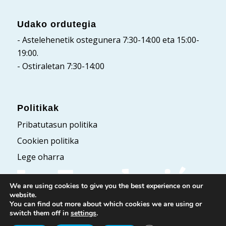
Udako ordutegia
- Astelehenetik ostegunera 7:30-14:00 eta 15:00-
19:00.
- Ostiraletan 7:30-14:00
Politikak
Pribatutasun politika
Cookien politika
Lege oharra
We are using cookies to give you the best experience on our
website.
You can find out more about which cookies we are using or
switch them off in
settings
.
© Fundación Laboral San Prudencio. Eskubide guztiak