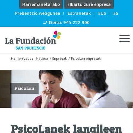
Harremanetarako
Elkartu zure enpresa
Prebentzio webgunea
Estranetak
EUS
ES
Deitu: 945 222 900
Hemen zaude:
Hasiera
/
Enpresak
/
PsicoLan enpresak
PsicoLan
PsicoLanek langileen