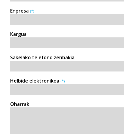
Enpresa
(*)
Kargua
Sakelako telefono zenbakia
Helbide elektronikoa
(*)
Oharrak