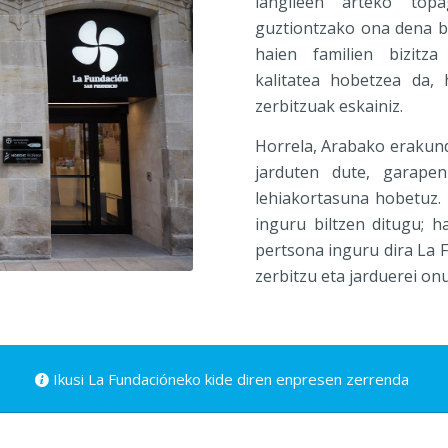
langileen arteko top
guztiontzako ona dena bi
haien familien bizitza
kalitatea hobetzea da,
zerbitzuak eskainiz.
Horrela, Arabako erakun
jarduten dute, garape
lehiakortasuna hobetuz. 
inguru biltzen ditugu; h
pertsona inguru dira La
zerbitzu eta jarduerei on
Ikusi La Fundacióneko kide diren enpresen zerrenda