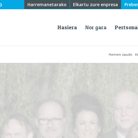
0
Harremanetarako
Elkartu zure enpresa
Prebe
Hasiera
Nor gara
Pertsona
Hemen zaude:
H