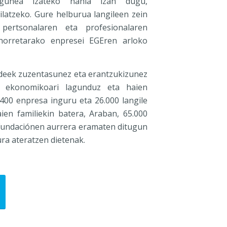
agunea izateko nahia izan dugu,
latzeko. Gure helburua langileen zein
 pertsonalaren eta profesionalaren
 horretarako enpresei EGEren arloko
deek zuzentasunez eta erantzukizunez
n ekonomikoari lagunduz eta haien
400 enpresa inguru eta 26.000 langile
aien familiekin batera, Araban, 65.000
 Fundaciónen aurrera eramaten ditugun
ura ateratzen dietenak.