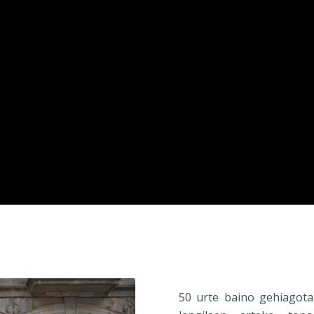
50 urte baino gehiagota