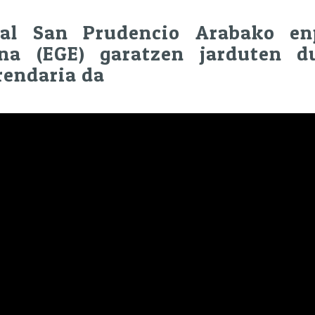
al San Prudencio Arabako en
una (EGE) garatzen jarduten d
rendaria da