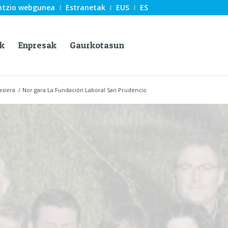
ntzio webgunea
Estranetak
EUS
ES
k
Enpresak
Gaurkotasun
asiera
/
Nor gara La Fundación Laboral San Prudencio