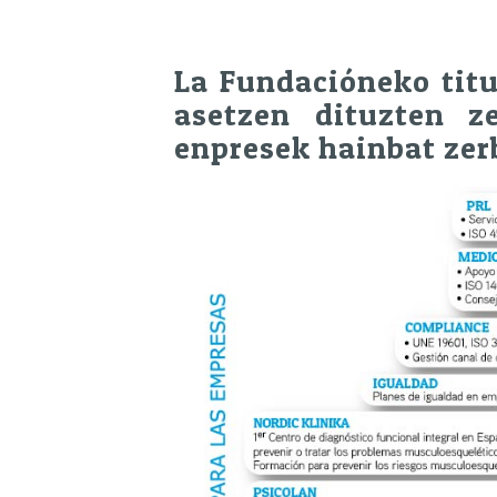
La Fundacióneko titu
asetzen dituzten z
enpresek hainbat zerb