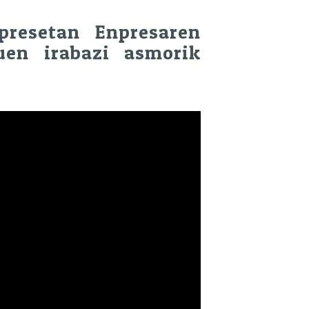
presetan Enpresaren
uen irabazi asmorik