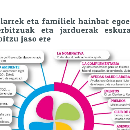
larrek eta familiek hainbat ego
erbitzuak eta jarduerak eskura
itzu jaso ere