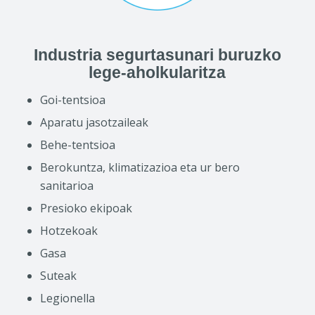
Industria segurtasunari buruzko
lege-aholkularitza
Goi-tentsioa
Aparatu jasotzaileak
Behe-tentsioa
Berokuntza, klimatizazioa eta ur bero
sanitarioa
Presioko ekipoak
Hotzekoak
Gasa
Suteak
Legionella