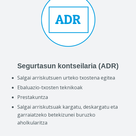
Segurtasun kontseilaria (ADR)
Salgai arriskutsuen urteko txostena egitea
Ebaluazio-txosten teknikoak
Prestakuntza
Salgai arriskutsuak kargatu, deskargatu eta
garraiatzeko betekizunei buruzko
aholkularitza