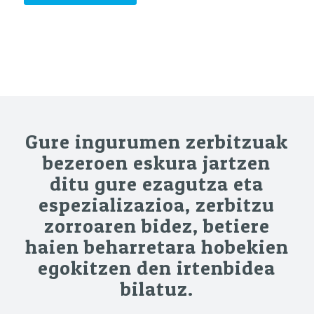
Gure ingurumen zerbitzuak
bezeroen eskura jartzen
ditu gure ezagutza eta
espezializazioa, zerbitzu
zorroaren bidez, betiere
haien beharretara hobekien
egokitzen den irtenbidea
bilatuz.