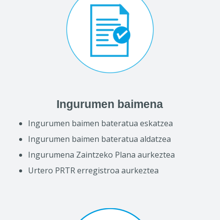
Ingurumen baimena
Ingurumen baimen bateratua eskatzea
Ingurumen baimen bateratua aldatzea
Ingurumena Zaintzeko Plana aurkeztea
Urtero PRTR erregistroa aurkeztea