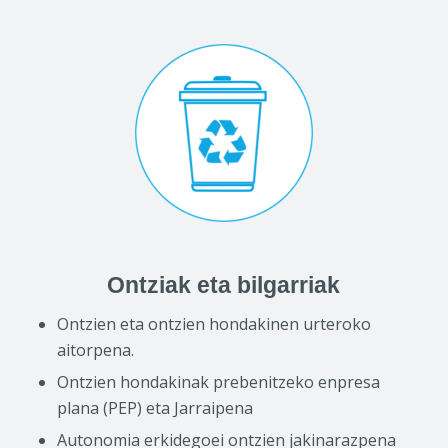
Ontziak eta bilgarriak
Ontzien eta ontzien hondakinen urteroko
aitorpena.
Ontzien hondakinak prebenitzeko enpresa
plana (PEP) eta Jarraipena
Autonomia erkidegoei ontzien jakinarazpena