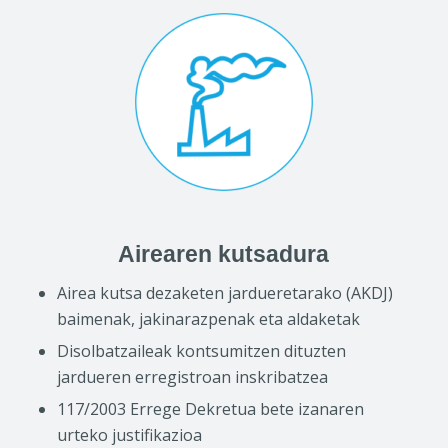
Airearen kutsadura
Airea kutsa dezaketen jardueretarako (AKDJ)
baimenak, jakinarazpenak eta aldaketak
Disolbatzaileak kontsumitzen dituzten
jardueren erregistroan inskribatzea
117/2003 Errege Dekretua bete izanaren
urteko justifikazioa