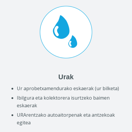
Urak
Ur aprobetxamendurako eskaerak (ur bilketa)
Ibilgura eta kolektorera isurtzeko baimen
eskaerak
URArentzako autoaitorpenak eta antzekoak
egitea