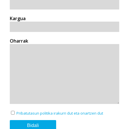
Kargua
Oharrak
Pribatutasun politika irakurri dut eta onartzen dut