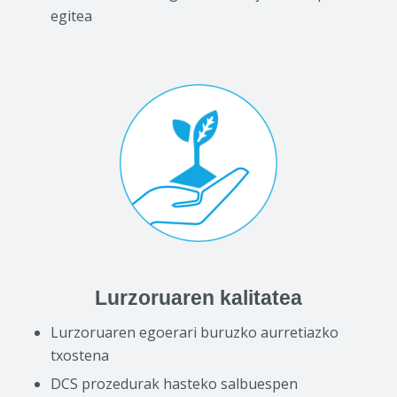
egitea
Lurzoruaren kalitatea
Lurzoruaren egoerari buruzko aurretiazko
txostena
DCS prozedurak hasteko salbuespen