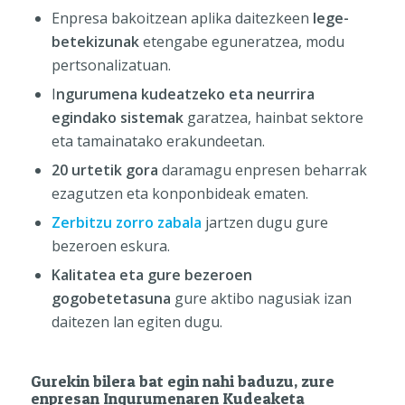
Enpresa bakoitzean aplika daitezkeen
lege-
betekizunak
etengabe eguneratzea, modu
pertsonalizatuan.
I
ngurumena kudeatzeko eta neurrira
egindako sistemak
garatzea, hainbat sektore
eta tamainatako erakundeetan.
20 urtetik gora
daramagu enpresen beharrak
ezagutzen eta konponbideak ematen.
Zerbitzu zorro zabala
jartzen dugu gure
bezeroen eskura.
Kalitatea eta gure bezeroen
gogobetetasuna
gure aktibo nagusiak izan
daitezen lan egiten dugu.
Gurekin bilera bat egin nahi baduzu, zure
enpresan Ingurumenaren Kudeaketa