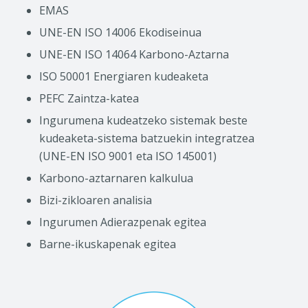
EMAS
UNE-EN ISO 14006 Ekodiseinua
UNE-EN ISO 14064 Karbono-Aztarna
ISO 50001 Energiaren kudeaketa
PEFC Zaintza-katea
Ingurumena kudeatzeko sistemak beste
kudeaketa-sistema batzuekin integratzea
(UNE-EN ISO 9001 eta ISO 145001)
Karbono-aztarnaren kalkulua
Bizi-zikloaren analisia
Ingurumen Adierazpenak egitea
Barne-ikuskapenak egitea