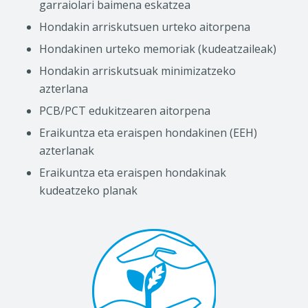
garraiolari baimena eskatzea
Hondakin arriskutsuen urteko aitorpena
Hondakinen urteko memoriak (kudeatzaileak)
Hondakin arriskutsuak minimizatzeko
azterlana
PCB/PCT edukitzearen aitorpena
Eraikuntza eta eraispen hondakinen (EEH)
azterlanak
Eraikuntza eta eraispen hondakinak
kudeatzeko planak