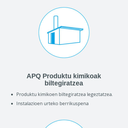
APQ Produktu kimikoak
biltegiratzea
Produktu kimikoen biltegiratzea legeztatzea.
Instalazioen urteko berrikuspena