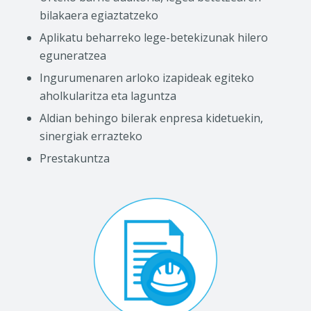
bilakaera egiaztatzeko
Aplikatu beharreko lege-betekizunak hilero
eguneratzea
Ingurumenaren arloko izapideak egiteko
aholkularitza eta laguntza
Aldian behingo bilerak enpresa kidetuekin,
sinergiak errazteko
Prestakuntza