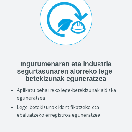
Ingurumenaren eta industria
segurtasunaren alorreko lege-
betekizunak eguneratzea
Aplikatu beharreko lege-betekizunak aldizka
eguneratzea
Lege-betekizunak identifikatzeko eta
ebaluatzeko erregistroa eguneratzea