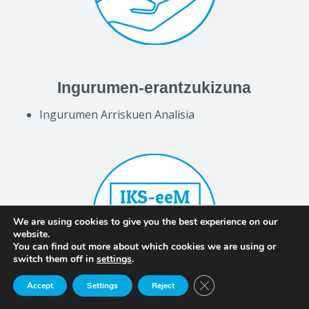
Ingurumen-erantzukizuna
Ingurumen Arriskuen Analisia
We are using cookies to give you the best experience on our
website.
You can find out more about which cookies we are using or
switch them off in
settings
.
Close GDPR Cookie Ban
Accept
Settings
Reject