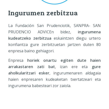
Ingurumen zerbitzua
La Fundación San Prudenciotik, SANPRA- SAN
PRUDENCIO ADVICEn bidez,
ingurumena
kudeatzeko zerbitzua
eskaintzen diegu urtero
konfiantza gure zerbitzuetan jartzen duten 80
enpresa baino gehiagori.
Enpresa
horiek onartu egiten dute haien
arrakastaren zati bat
, izan ere eta
gure
aholkularitzari esker
, ingurumenaren aldagaia
haien enpresaren kudeaketan txertatzeari eta
ingurumena babesteari zor zaiola.