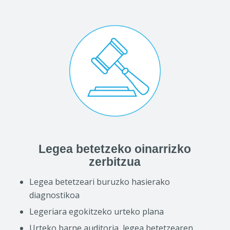
Legea betetzeko oinarrizko
zerbitzua
Legea betetzeari buruzko hasierako
diagnostikoa
Legeriara egokitzeko urteko plana
Urteko barne auditoria, legea betetzearen