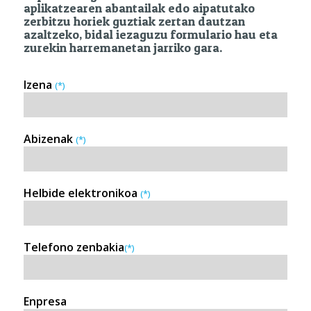
aplikatzearen abantailak edo aipatutako
zerbitzu horiek guztiak zertan dautzan
azaltzeko, bidal iezaguzu formulario hau eta
zurekin harremanetan jarriko gara.
Izena
(*)
Abizenak
(*)
Helbide elektronikoa
(*)
Telefono zenbakia
(*)
Enpresa