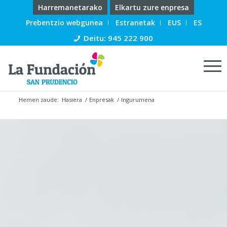
Harremanetarako
Elkartu zure enpresa
Prebentzio webgunea
Estranetak
EUS
ES
Deitu: 945 222 900
Hemen zaude:
Hasiera
/
Enpresak
/
Ingurumena