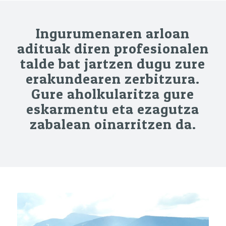
Ingurumenaren arloan
adituak diren profesionalen
talde bat jartzen dugu zure
erakundearen zerbitzura.
Gure aholkularitza gure
eskarmentu eta ezagutza
zabalean oinarritzen da.