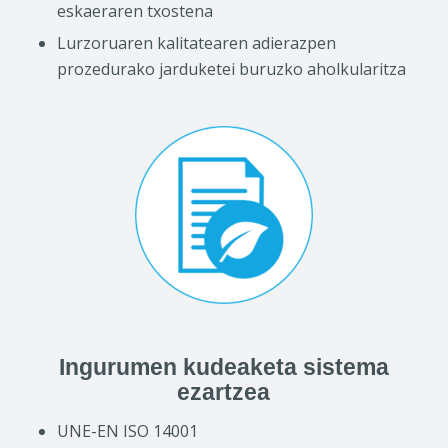
eskaeraren txostena
Lurzoruaren kalitatearen adierazpen
prozedurako jarduketei buruzko aholkularitza
Ingurumen kudeaketa sistema
ezartzea
UNE-EN ISO 14001