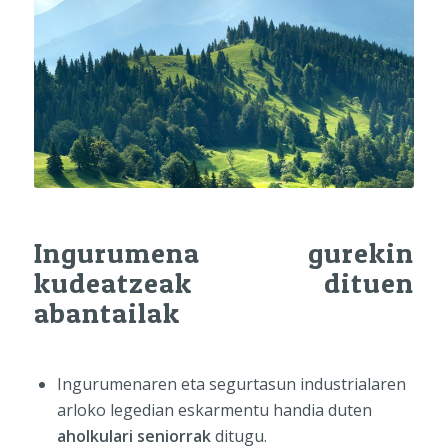
Ingurumena gurekin
kudeatzeak dituen
abantailak
Ingurumenaren eta segurtasun industrialaren
arloko legedian eskarmentu handia duten
aholkulari seniorrak
ditugu.