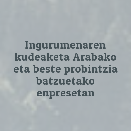
Ingurumenaren
kudeaketa Arabako
eta beste probintzia
batzuetako
enpresetan