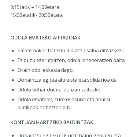
9:15tatik – 14:00etara
15:30etatik- 20:30etara
ODOLA EMATEKO ARRAZOIAK:
Emate bakar batekin 3 bizitza salba ditzazkezu.
Ez duzu ezer galtzen, odola leheneratzen baita.
Orain odol eskasia dago.
Dohaintza egitea altruista eta solidarioa da.
Odola behar duena, zu izan zaitezke.
Odola emateak, zure osasuna eta analisi
klinikoak hobetzen ditu.
KONTUAN HARTZEKO BALDINTZAK:
Dohaintza egiteko 18 urte baino gehiago eta