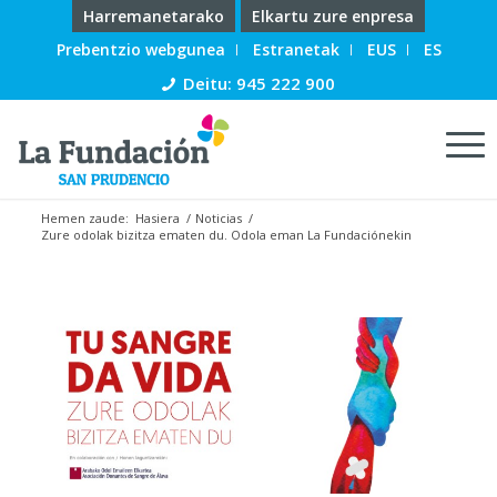
Harremanetarako
Elkartu zure enpresa
Prebentzio webgunea
Estranetak
EUS
ES
Deitu: 945 222 900
Hemen zaude:
Hasiera
/
Noticias
/
Zure odolak bizitza ematen du. Odola eman La Fundaciónekin