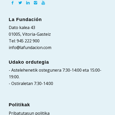
La Fundación
Dato kalea 43
01005, Vitoria-Gasteiz
Tel: 945 222 900
info@lafundacion.com
Udako ordutegia
- Astelehenetik ostegunera 7:30-14:00 eta 15:00-
19:00.
- Ostiraletan 7:30-14:00
Politikak
Pribatutasun politika