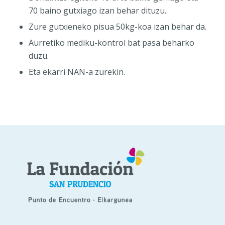
70 baino gutxiago izan behar dituzu.
Zure gutxieneko pisua 50kg-koa izan behar da.
Aurretiko mediku-kontrol bat pasa beharko
duzu.
Eta ekarri NAN-a zurekin.