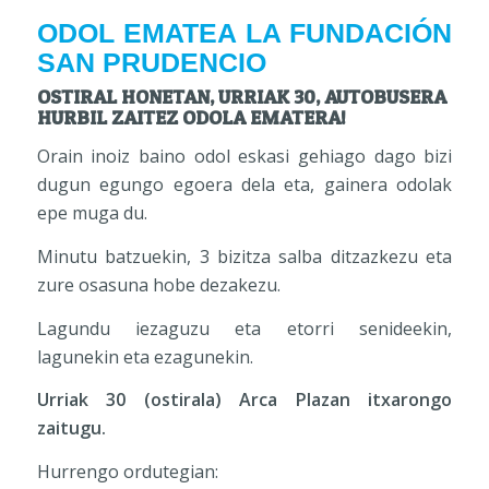
ODOL EMATEA LA FUNDACIÓN
SAN PRUDENCIO
OSTIRAL HONETAN, URRIAK 30, AUTOBUSERA
HURBIL ZAITEZ ODOLA EMATERA!
Orain inoiz baino odol eskasi gehiago dago bizi
dugun egungo egoera dela eta, gainera odolak
epe muga du.
Minutu batzuekin, 3 bizitza salba ditzazkezu eta
zure osasuna hobe dezakezu.
Lagundu iezaguzu eta etorri senideekin,
lagunekin eta ezagunekin.
Urriak 30 (ostirala) Arca Plazan
itxarongo
zaitugu.
Hurrengo ordutegian: