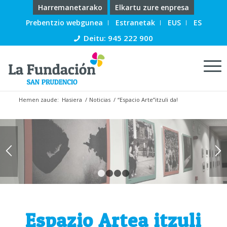
Harremanetarako
Elkartu zure enpresa
Prebentzio webgunea
Estranetak
EUS
ES
Deitu: 945 222 900
Hemen zaude:
Hasiera
/
Noticias
/
“Espacio Arte”itzuli da!
1
2
3
4
Espazio Artea itzuli