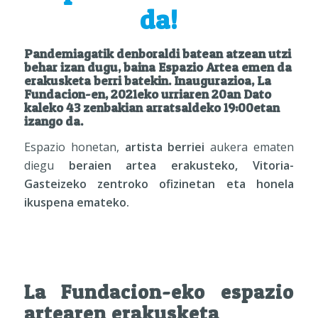
da!
Pandemiagatik denboraldi batean atzean utzi
behar izan dugu, baina Espazio Artea emen da
erakusketa berri batekin. Inaugurazioa, La
Fundacion-en, 2021eko urriaren 20an Dato
kaleko 43 zenbakian arratsaldeko 19:00etan
izango da.
Espazio honetan,
artista berriei
aukera ematen
diegu
beraien artea erakusteko, Vitoria-
Gasteizeko zentroko ofizinetan eta honela
ikuspena emateko.
La Fundacion-eko espazio
artearen erakusketa