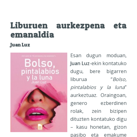
Liburuen aurkezpena eta
emanaldia
Juan Luz
Esan dugun moduan,
Juan Luz
-ekin kontatuko
dugu, bere bigarren
liburua “
Bolso,
pintalabios y la luna
”
aurkeztuaz. Oraingoan,
genero ezberdinen
rolak, zein bizipen
dituzten kontatuko digu
– kasu honetan, gizon
pasibo eta emakume