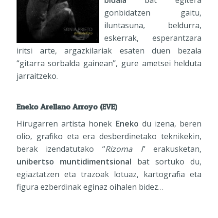
gonbidatzen gaitu,
iluntasuna, beldurra,
eskerrak, esperantzara
iritsi arte, argazkilariak esaten duen bezala
“gitarra sorbalda gainean”, gure ametsei helduta
jarraitzeko.
Eneko Arellano Arroyo (EVE)
Hirugarren artista honek
Eneko
du izena, beren
olio, grafiko eta era desberdinetako teknikekin,
berak izendatutako “
Rizoma I
” erakusketan,
unibertso muntidimentsional
bat sortuko du,
egiaztatzen eta trazoak lotuaz, kartografia eta
figura ezberdinak eginaz oihalen bidez…