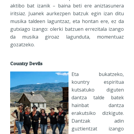
aktibo bat izanik – baina beti ere aniztasunera
iritsiaz. Juanek aurkezpen batzuk egin izan ditu
musika taldeen laguntzaz, eta hontan ere, ez da
gutxiago izango: olerki batzuen errezitala izango
da musika giroaz lagunduta, momentuaz
gozatzeko.
Country Devils
Eta bukatzeko,
kountry espiritua
kutsatuko diguten
dantza talde batek
hainbat dantza
erakutsiko dizkigute.
Dantzak adin
guztientzat izango