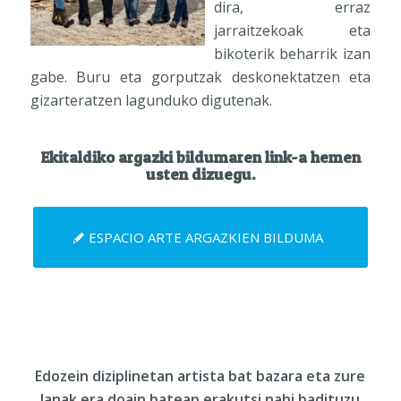
dira, erraz
jarraitzekoak eta
bikoterik beharrik izan
gabe. Buru eta gorputzak deskonektatzen eta
gizarteratzen lagunduko digutenak.
Ekitaldiko argazki bildumaren link-a hemen
usten dizuegu.
ESPACIO ARTE ARGAZKIEN BILDUMA
Edozein diziplinetan artista bat bazara eta zure
lanak era doain batean erakutsi nahi badituzu