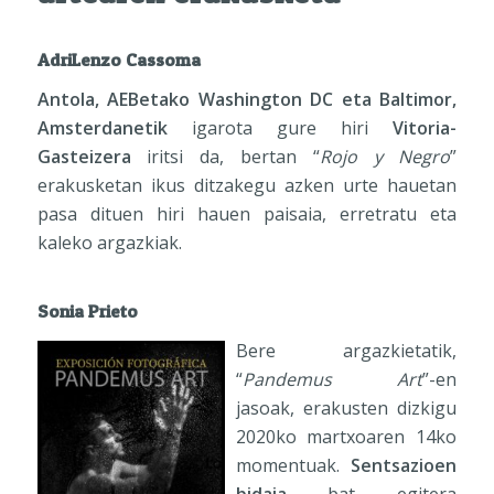
AdriLenzo Cassoma
Antola, AEBetako Washington DC eta Baltimor,
Amsterdanetik
igarota gure hiri
Vitoria-
Gasteizera
iritsi da, bertan “
Rojo y Negro
”
erakusketan ikus ditzakegu azken urte hauetan
pasa dituen hiri hauen paisaia, erretratu eta
kaleko argazkiak.
Sonia Prieto
Bere argazkietatik,
“
Pandemus Art
”-en
jasoak, erakusten dizkigu
2020ko martxoaren 14ko
momentuak.
Sentsazioen
bidaia
bat egitera