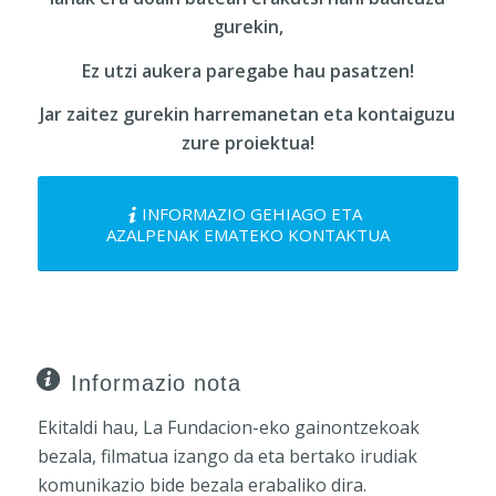
gurekin,
Ez utzi aukera paregabe hau pasatzen!
Jar zaitez gurekin harremanetan eta kontaiguzu
zure proiektua!
INFORMAZIO GEHIAGO ETA
AZALPENAK EMATEKO KONTAKTUA
Informazio nota
Ekitaldi hau, La Fundacion-eko gainontzekoak
bezala, filmatua izango da eta bertako irudiak
komunikazio bide bezala erabaliko dira.