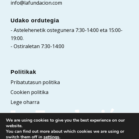
info@lafundacion.com
Udako ordutegia
- Astelehenetik ostegunera 7:30-14:00 eta 15:00-
19:00.
- Ostiraletan 7:30-14:00
Politikak
Pribatutasun politika
Cookien politika
Lege oharra
We are using cookies to give you the best experience on our
website.
You can find out more about which cookies we are using or
switch them off in
settings
.