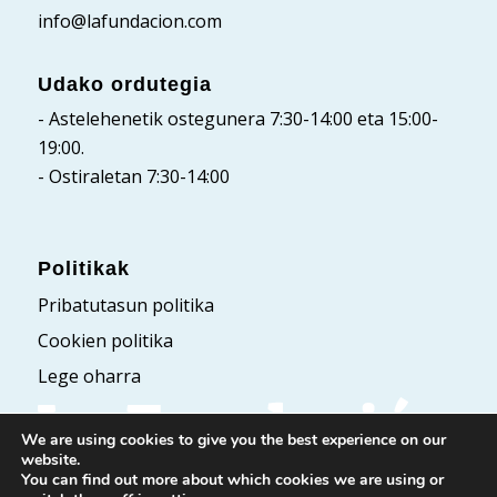
info@lafundacion.com
Udako ordutegia
- Astelehenetik ostegunera 7:30-14:00 eta 15:00-
19:00.
- Ostiraletan 7:30-14:00
Politikak
Pribatutasun politika
Cookien politika
Lege oharra
We are using cookies to give you the best experience on our
website.
You can find out more about which cookies we are using or