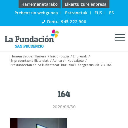
Harremanetarako
Elkartu zure enpresa
Prebentzio webgunea
Estranetak
EUS
ES
Deitu: 945 222 900
Hemen zaude:
Hasiera
/
Inicio -copia
/
Enpresak
/
Enpresentzako Ekitaldiak
/
Adinaren Kudeaketa
/
Erakundeetan adina kudeatzeari buruzko I. Kongresua, 2017
/
164
164
2020/06/30