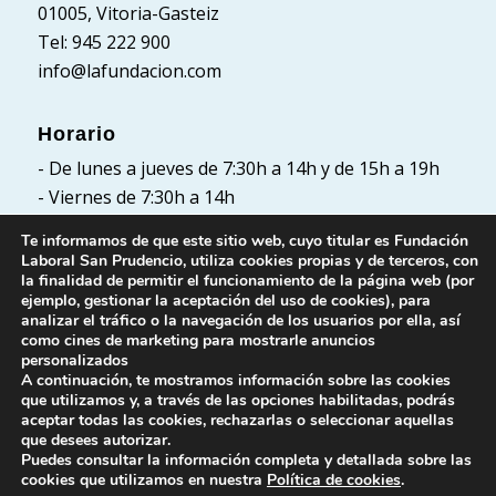
01005, Vitoria-Gasteiz
Tel: 945 222 900
info@lafundacion.com
Horario
- De lunes a jueves de 7:30h a 14h y de 15h a 19h
- Viernes de 7:30h a 14h
Te informamos de que este sitio web, cuyo titular es Fundación
Laboral San Prudencio, utiliza cookies propias y de terceros, con
la finalidad de permitir el funcionamiento de la página web (por
Políticas
ejemplo, gestionar la aceptación del uso de cookies), para
analizar el tráfico o la navegación de los usuarios por ella, así
Política de Privacidad
como cines de marketing para mostrarle anuncios
Política de cookies
personalizados
A continuación, te mostramos información sobre las cookies
Aviso Legal
que utilizamos y, a través de las opciones habilitadas, podrás
aceptar todas las cookies, rechazarlas o seleccionar aquellas
que desees autorizar.
Puedes consultar la información completa y detallada sobre las
cookies que utilizamos en nuestra
Política de cookies
.