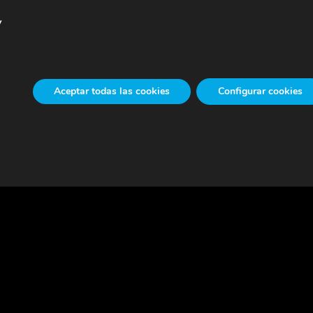
y
Aceptar todas las cookies
Configurar cookies
gora
Sala de Juntas
a Fundación
Horario
 Dato, 43
- De lunes a jueves de 7:3
005, Vitoria-Gasteiz
a 14h y de 15h a 19h
l: 945 222 900
- Viernes de 7:30h a 14h