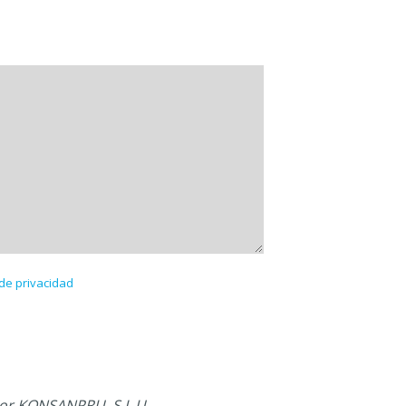
 de privacidad
por KONSANPRU, S.L.U.