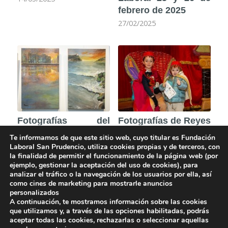
febrero de 2025
27/02/2025
Fotografías del
Fotografías de Reyes
evento de Espacio
Magos 2025
Te informamos de que este sitio web, cuyo titular es Fundación
Arte enero
07/01/2025
Laboral San Prudencio, utiliza cookies propias y de terceros, con
la finalidad de permitir el funcionamiento de la página web (por
ejemplo, gestionar la aceptación del uso de cookies), para
analizar el tráfico o la navegación de los usuarios por ella, así
como cines de marketing para mostrarle anuncios
personalizados
1
2
3
4
5
Página 1 de 5
A continuación, te mostramos información sobre las cookies
que utilizamos y, a través de las opciones habilitadas, podrás
aceptar todas las cookies, rechazarlas o seleccionar aquellas