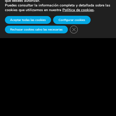
que desees autorizar.
Puedes consultar la información completa y detallada sobre las
cookies que utilizamos en nuestra
Política de cookies
.
Aceptar todas las cookies
Configurar cookies
Cerrar el banner de cook
Rechazar cookies salvo las necesarias
La Fundación
C/ Dato, 43
01005, Vitoria-Gasteiz
Tel: 945 222 900
info@lafundacion.com
Horario