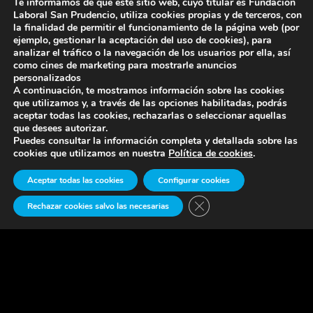
Te informamos de que este sitio web, cuyo titular es Fundación
videollamada 2022
Fundación por
Laboral San Prudencio, utiliza cookies propias y de terceros, con
la finalidad de permitir el funcionamiento de la página web (por
videollamada 2021
04/01/2022
ejemplo, gestionar la aceptación del uso de cookies), para
27/12/2021
analizar el tráfico o la navegación de los usuarios por ella, así
como cines de marketing para mostrarle anuncios
personalizados
A continuación, te mostramos información sobre las cookies
que utilizamos y, a través de las opciones habilitadas, podrás
aceptar todas las cookies, rechazarlas o seleccionar aquellas
1
2
3
4
5
Página 3 de 5
que desees autorizar.
Puedes consultar la información completa y detallada sobre las
cookies que utilizamos en nuestra
Política de cookies
.
Aceptar todas las cookies
Configurar cookies
Cerrar el banner de cook
Rechazar cookies salvo las necesarias