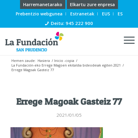
Harremanetarako
Elkartu zure enpresa
Prebentzio webgunea
Estranetak
EUS
ES
Deitu: 945 222 900
Hemen zaude:
Hasiera
/
Inicio -copia
/
La Fundación-eko Errege Magoen ekitaldia bideodeiak egiten 2021
/
Errege Magoak Gasteiz 77
Errege Magoak Gasteiz 77
2021/01/05