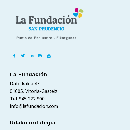
La Fundación
Dato kalea 43
01005, Vitoria-Gasteiz
Tel: 945 222 900
info@lafundacion.com
Udako ordutegia