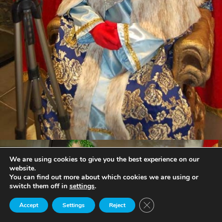
We are using cookies to give you the best experience on our
website.
You can find out more about which cookies we are using or
switch them off in
settings
.
Close GDPR Cookie Ban
Accept
Settings
Reject