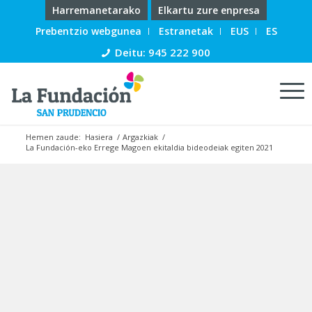
Harremanetarako
Elkartu zure enpresa
Prebentzio webgunea
Estranetak
EUS
ES
Deitu: 945 222 900
Hemen zaude:
Hasiera
/
Argazkiak
/
La Fundación-eko Errege Magoen ekitaldia bideodeiak egiten 2021