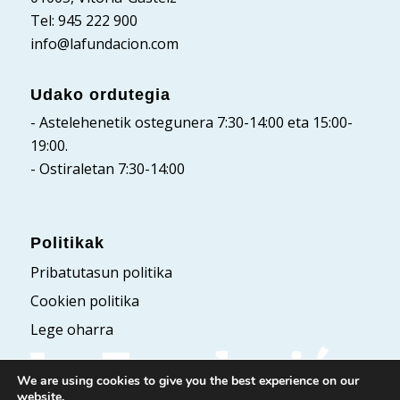
Tel: 945 222 900
info@lafundacion.com
Udako ordutegia
- Astelehenetik ostegunera 7:30-14:00 eta 15:00-
19:00.
- Ostiraletan 7:30-14:00
Politikak
Pribatutasun politika
Cookien politika
Lege oharra
We are using cookies to give you the best experience on our
website.