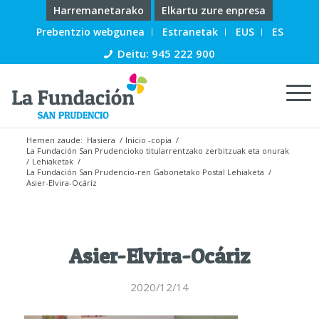
Harremanetarako
Elkartu zure enpresa
Prebentzio webgunea
Estranetak
EUS
ES
Deitu: 945 222 900
Hemen zaude:
Hasiera
/
Inicio -copia
/
La Fundación San Prudencioko titularrentzako zerbitzuak eta onurak
/
Lehiaketak
/
La Fundación San Prudencio-ren Gabonetako Postal Lehiaketa
/
Asier-Elvira-Ocáriz
Asier-Elvira-Ocáriz
2020/12/14