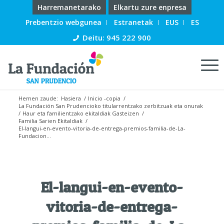
Harremanetarako
Elkartu zure enpresa
Prebentzio webgunea
Estranetak
EUS
ES
Deitu: 945 222 900
Hemen zaude:
Hasiera
/
Inicio -copia
/
La Fundación San Prudencioko titularrentzako zerbitzuak eta onurak
/
Haur eta familientzako ekitaldiak Gasteizen
/
Familia Sarien Ekitaldiak
/
El-langui-en-evento-vitoria-de-entrega-premios-familia-de-La-
Fundacion...
El-langui-en-evento-
vitoria-de-entrega-