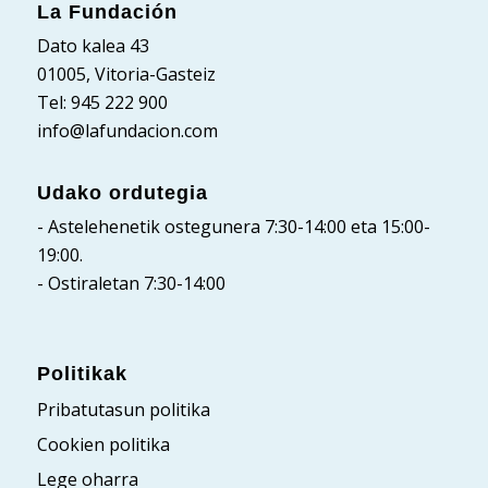
La Fundación
Dato kalea 43
01005, Vitoria-Gasteiz
Tel: 945 222 900
info@lafundacion.com
Udako ordutegia
- Astelehenetik ostegunera 7:30-14:00 eta 15:00-
19:00.
- Ostiraletan 7:30-14:00
Politikak
Pribatutasun politika
Cookien politika
Lege oharra