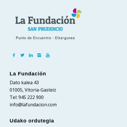
La Fundación
Dato kalea 43
01005, Vitoria-Gasteiz
Tel: 945 222 900
info@lafundacion.com
Udako ordutegia