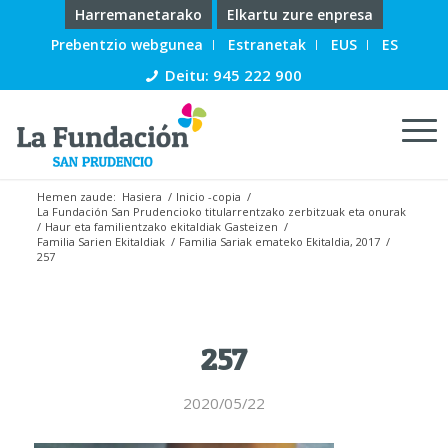
Harremanetarako
Elkartu zure enpresa
Prebentzio webgunea
Estranetak
EUS
ES
Deitu: 945 222 900
Hemen zaude:
Hasiera
/
Inicio -copia
/
La Fundación San Prudencioko titularrentzako zerbitzuak eta onurak
/
Haur eta familientzako ekitaldiak Gasteizen
/
Familia Sarien Ekitaldiak
/
Familia Sariak emateko Ekitaldia, 2017
/
257
257
2020/05/22