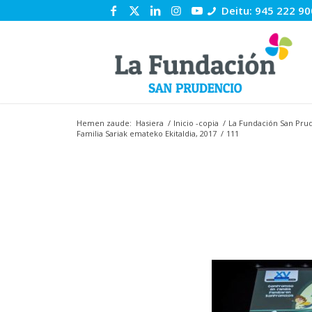
Deitu: 945 222 90
Hemen zaude:
Hasiera
/
Inicio -copia
/
La Fundación San Prud
Familia Sariak emateko Ekitaldia, 2017
/
111