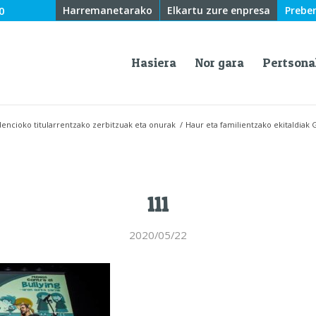
0
Harremanetarako
Elkartu zure enpresa
Prebe
Hasiera
Nor gara
Pertsona
encioko titularrentzako zerbitzuak eta onurak
/
Haur eta familientzako ekitaldiak 
111
2020/05/22