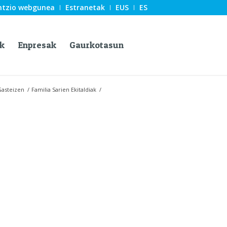
ntzio webgunea
Estranetak
EUS
ES
k
Enpresak
Gaurkotasun
Gasteizen
/
Familia Sarien Ekitaldiak
/