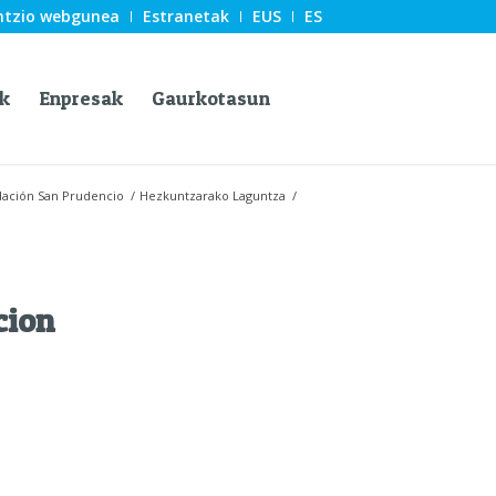
ntzio webgunea
Estranetak
EUS
ES
k
Enpresak
Gaurkotasun
ación San Prudencio
/
Hezkuntzarako Laguntza
/
cion