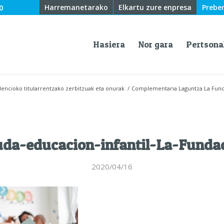
0
Harremanetarako
Elkartu zure enpresa
Prebe
Hasiera
Nor gara
Pertsona
encioko titularrentzako zerbitzuak eta onurak
/
Complementaria Laguntza La Fund
da-educacion-infantil-La-Funda
2020/04/16