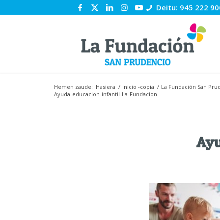
Deitu: 945 222 90
Hemen zaude:
Hasiera
/
Inicio -copia
/
La Fundación San Prud
Ayuda-educacion-infantil-La-Fundacion
Ayu