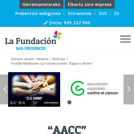
Harremanetarako
Elkartu zure enpresa
Prebentzio webgunea
Estranetak
EUS
ES
Deitu: 945 222 900
Hemen zaude:
Hasiera
/
Noticias
/
Poetak Maiatzean La Fundacioneko “Espacio Arten”
1
2
“AACC”