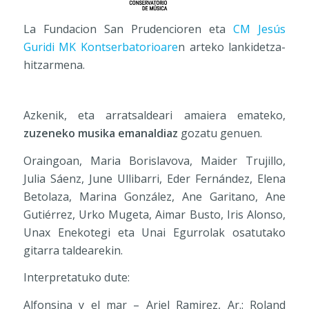
La Fundacion San Prudencioren eta
CM Jesús
Guridi MK Kontserbatorioare
n arteko lankidetza-
hitzarmena.
Azkenik, eta arratsaldeari amaiera emateko,
zuzeneko musika emanaldiaz
gozatu genuen.
Oraingoan, Maria Borislavova, Maider Trujillo,
Julia Sáenz, June Ullibarri, Eder Fernández, Elena
Betolaza, Marina González, Ane Garitano, Ane
Gutiérrez, Urko Mugeta, Aimar Busto, Iris Alonso,
Unax Enekotegi eta Unai Egurrolak osatutako
gitarra taldearekin.
Interpretatuko dute:
Alfonsina y el mar – Ariel Ramirez, Ar.: Roland