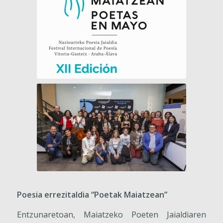
Poesia errezitaldia “Poetak Maiatzean”
Entzunaretoan, Maiatzeko Poeten Jaialdiaren