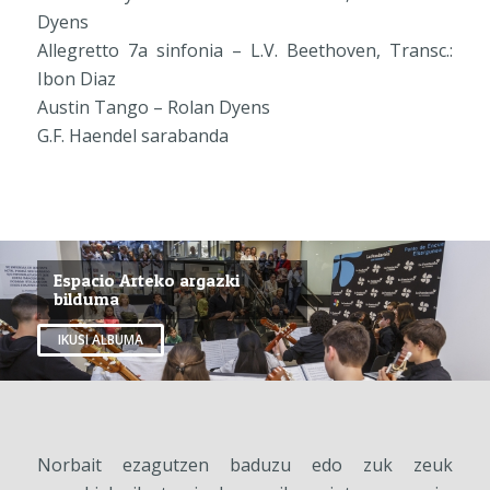
Dyens
Allegretto 7a sinfonia – L.V. Beethoven, Transc.:
Ibon Diaz
Austin Tango – Rolan Dyens
G.F. Haendel sarabanda
Espacio Arteko argazki
bilduma
IKUSI ALBUMA
Norbait ezagutzen baduzu edo zuk zeuk