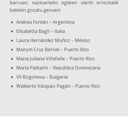
barruan, nazioarteko egileen olerki errezitaldi
batekin gozatu genuen:
Andrea Fontán – Argentina
Elisabetta Bagli – Italia
Laura Hernández Muñoz – México
Mairym Cruz Bernal – Puerto Rico
Maria Juliana Viñafañe – Puerto Rico
María Palitachi – República Dominicana
Vli Bogoheva – Bulgaria
Walberto Vázquez Pagán – Puerto Rico