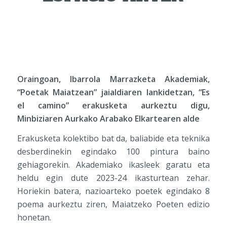
Oraingoan, Ibarrola Marrazketa Akademiak,
“Poetak Maiatzean” jaialdiaren lankidetzan, “Es
el camino” erakusketa aurkeztu digu,
Minbiziaren Aurkako Arabako Elkartearen alde
Erakusketa kolektibo bat da, baliabide eta teknika
desberdinekin egindako 100 pintura baino
gehiagorekin. Akademiako ikasleek garatu eta
heldu egin dute 2023-24 ikasturtean zehar.
Horiekin batera, nazioarteko poetek egindako 8
poema aurkeztu ziren, Maiatzeko Poeten edizio
honetan.