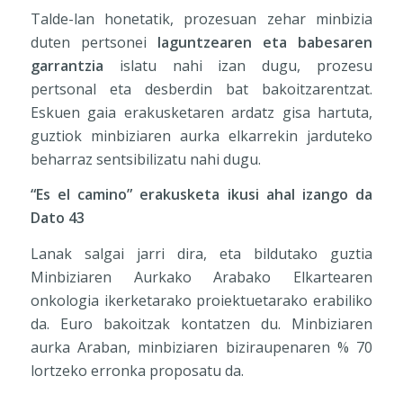
Talde-lan honetatik, prozesuan zehar minbizia
duten pertsonei
laguntzearen eta babesaren
garrantzia
islatu nahi izan dugu, prozesu
pertsonal eta desberdin bat bakoitzarentzat.
Eskuen gaia erakusketaren ardatz gisa hartuta,
guztiok minbiziaren aurka elkarrekin jarduteko
beharraz sentsibilizatu nahi dugu.
“Es el camino” erakusketa ikusi ahal izango da
Dato 43
Lanak salgai jarri dira, eta bildutako guztia
Minbiziaren Aurkako Arabako Elkartearen
onkologia ikerketarako proiektuetarako erabiliko
da. Euro bakoitzak kontatzen du. Minbiziaren
aurka Araban, minbiziaren biziraupenaren % 70
lortzeko erronka proposatu da.