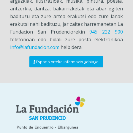
argazkiak, ilustrazioak, musika, pintura, poesia,
antzerkia, dantza, bakarrizketak eta abar egiten
badituzu eta zure artea erakutsi edo zure lanak
erakutsi nahi badituzu, jar zaitez harremanetan La
Fundacion San Prudenciorekin
945 222 900
telefonoan edo bidali zure posta elektronikoa
info@lafundacion.com
helbidera.
Espacio Arteko informazio gehiago