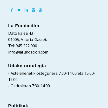
La Fundación
Dato kalea 43
01005, Vitoria-Gasteiz
Tel: 945 222 900
info@lafundacion.com
Udako ordutegia
- Astelehenetik ostegunera 7:30-14:00 eta 15:00-
19:00.
- Ostiraletan 7:30-14:00
Politikak