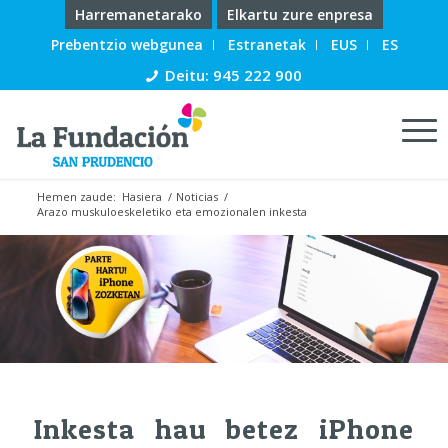
Harremanetarako
Elkartu zure enpresa
Prebentzio webgunea
Estranetak
EUS
ES
Deitu: 945 222 900
Hemen zaude:
Hasiera
/
Noticias
/
Arazo muskuloeskeletiko eta emozionalen inkesta
Inkesta hau betez iPhone