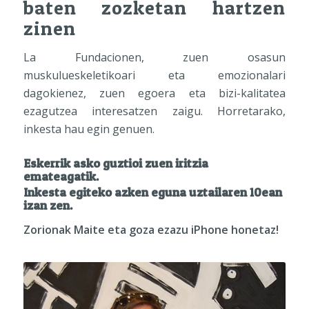
baten zozketan hartzen
zinen
La Fundacionen, zuen osasun
muskulueskeletikoari eta emozionalari
dagokienez, zuen egoera eta bizi-kalitatea
ezagutzea interesatzen zaigu. Horretarako,
inkesta hau egin genuen.
Eskerrik asko guztioi zuen iritzia
emateagatik.
Inkesta egiteko azken eguna uztailaren 10ean
izan zen.
Zorionak Maite eta goza ezazu iPhone honetaz!