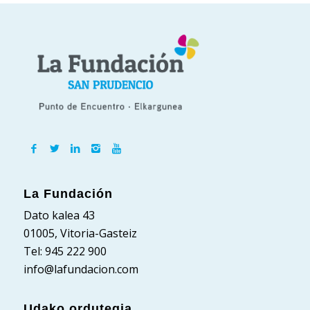
La Fundación
Dato kalea 43
01005, Vitoria-Gasteiz
Tel: 945 222 900
info@lafundacion.com
Udako ordutegia