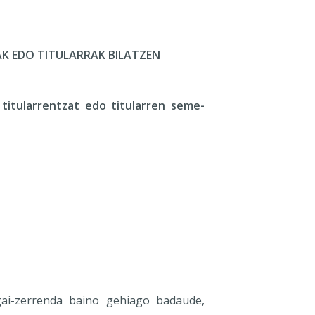
RAK EDO TITULARRAK BILATZEN
 titularrentzat edo titularren seme-
ai-zerrenda baino gehiago badaude,