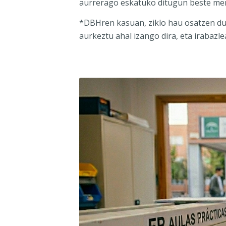
aurrerago eskatuko ditugun beste mer
*DBHren kasuan, ziklo hau osatzen dut
aurkeztu ahal izango dira, eta irabazle