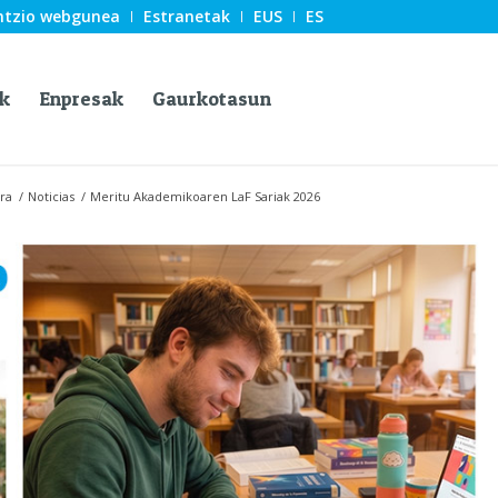
ntzio webgunea
Estranetak
EUS
ES
k
Enpresak
Gaurkotasun
ra
/
Noticias
/
Meritu Akademikoaren LaF Sariak 2026