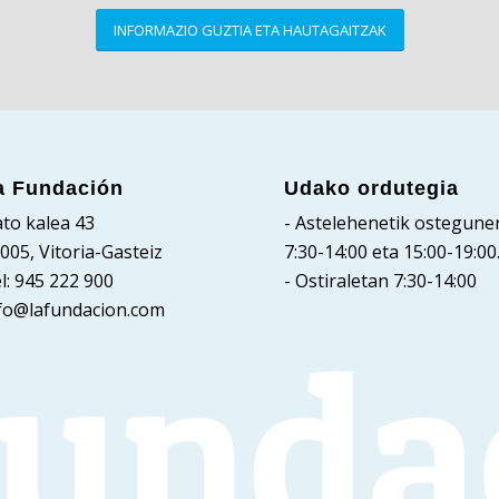
INFORMAZIO GUZTIA ETA HAUTAGAITZAK
a Fundación
Udako ordutegia
to kalea 43
- Astelehenetik ostegune
005, Vitoria-Gasteiz
7:30-14:00 eta 15:00-19:00
l: 945 222 900
- Ostiraletan 7:30-14:00
fo@lafundacion.com