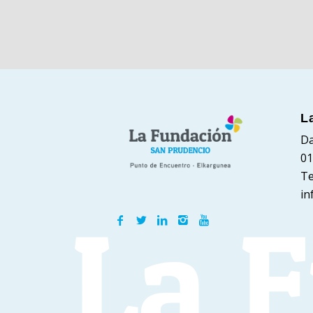
L
Da
01
Te
in