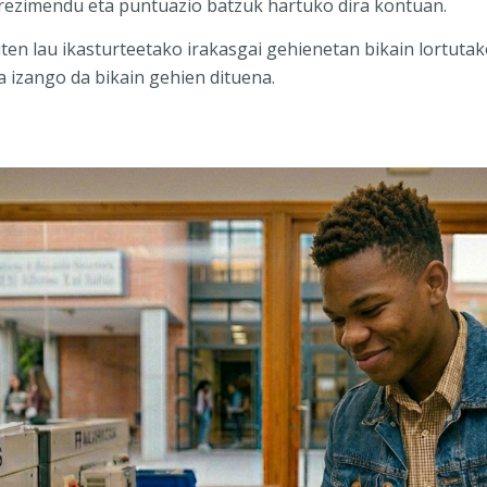
ezimendu eta puntuazio batzuk hartuko dira kontuan.
en lau ikasturteetako irakasgai gehienetan bikain lortutak
a izango da bikain gehien dituena.