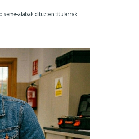
o seme-alabak dituzten titularrak