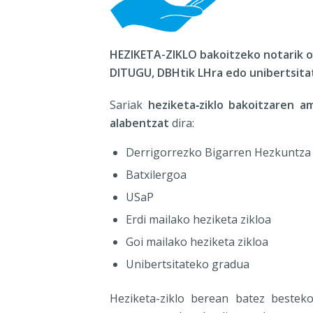
HEZIKETA-ZIKLO bakoitzeko notarik
DITUGU, DBHtik LHra edo unibertsita
Sariak
heziketa‑ziklo bakoitzaren a
alabentzat
dira:
Derrigorrezko Bigarren Hezkuntza
Batxilergoa
USaP
Erdi mailako heziketa zikloa
Goi mailako heziketa zikloa
Unibertsitateko gradua
Heziketa-ziklo berean batez beste