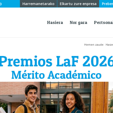
0
Harremanetarako
Elkartu zure enpresa
Prebe
Hasiera
Nor gara
Pertsona
Hemen zaude:
Hasie