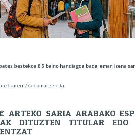
atez bestekoa 8,5 baino handiagoa bada, eman izena sari
buztuaren 27an amaitzen da.
0€ ARTEKO SARIA ARABAKO ES
NAK DITUZTEN TITULAR EDO 
ENTZAT