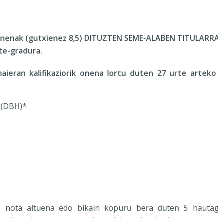
 onenak (gutxienez 8,5) DITUZTEN SEME-ALABEN TITULAR
te-gradura.
maieran kalifikaziorik onena lortu duten 27 urte arteko
 (DBH)*
ko nota altuena edo bikain kopuru bera duten 5 hautag