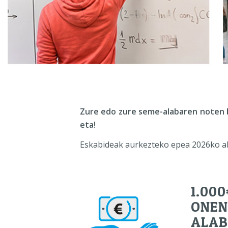
Zure edo zure seme-alabaren noten b
eta!
Eskabideak aurkezteko epea 2026ko a
1.00
ONE
ALAB