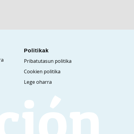
Politikak
ra
Pribatutasun politika
.
Cookien politika
Lege oharra