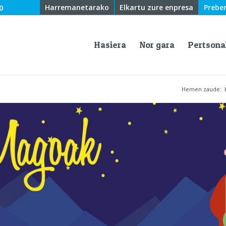
0
Harremanetarako
Elkartu zure enpresa
Prebe
Hasiera
Nor gara
Pertsona
Hemen zaude: