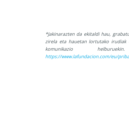
*Jakinarazten da ekitaldi hau, grabat
zirela eta hauetan lortutako irudiak 
komunikazio helbur
https://www.lafundacion.com/eu/priba