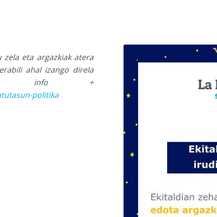
u zela eta argazkiak atera
erabili ahal izango direla
uekin. info +
tutasun-politika