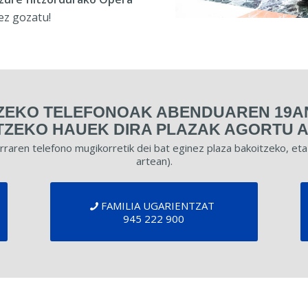
z gozatu!
EKO TELEFONOAK ABENDUAREN 19AN
TZEKO HAUEK DIRA PLAZAK AGORTU 
larraren telefono mugikorretik dei bat eginez plaza bakoitzeko, et
artean).
FAMILIA UGARIENTZAT
945 222 900