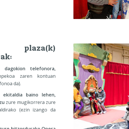
 plaza(k)
sak:
u dagokion telefonora,
enpekoa zaren kontuan
fonoa da).
ekitaldia baino lehen,
zu
zure mugikorrera zure
ldirako (ezin izango da
, zure hitzordurako Opera