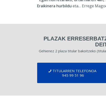
Eraikinera hurbildu
eta… Errege Magoe
PLAZAK ERRESERBATZ
DEI
Gehienez 2 plaza titular bakoitzeko (titu
TITULARREN TELEFONOA
945 99 51 96