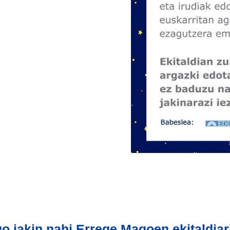
o jakin nahi Errege Magoen ekitaldiar