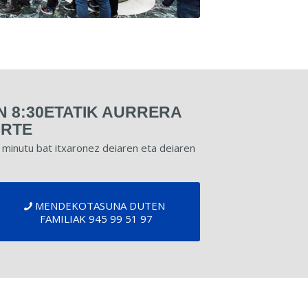
 8:30ETATIK AURRERA
ARTE
a minutu bat itxaronez deiaren eta deiaren
MENDEKOTASUNA DUTEN
FAMILIAK 945 99 51 97