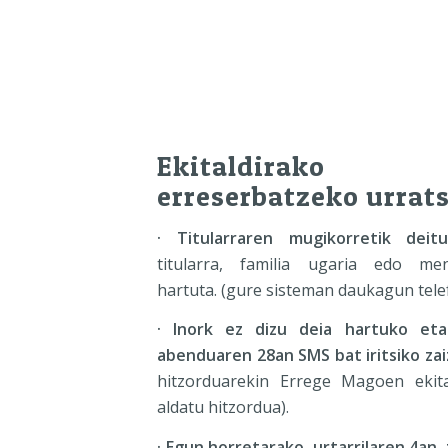
Ekitaldirako
erreserbatzeko urrat
· Titularraren mugikorretik deit
titularra, familia ugaria edo m
hartuta. (gure sisteman daukagun tele
· Inork ez dizu deia hartuko eta 
abenduaren 28an SMS bat iritsiko zai
hitzorduarekin Errege Magoen ekita
aldatu hitzordua).
· Egun horretarako, urtarrilaren 4an