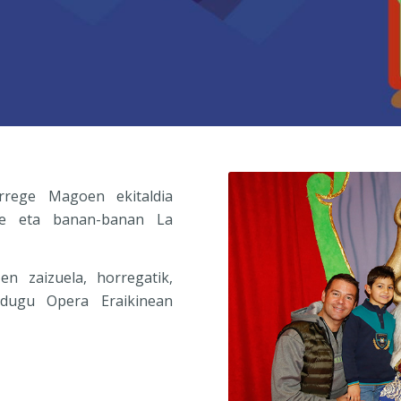
rege Magoen ekitaldia
re eta banan-banan La
en zaizuela, horregatik,
 dugu Opera Eraikinean