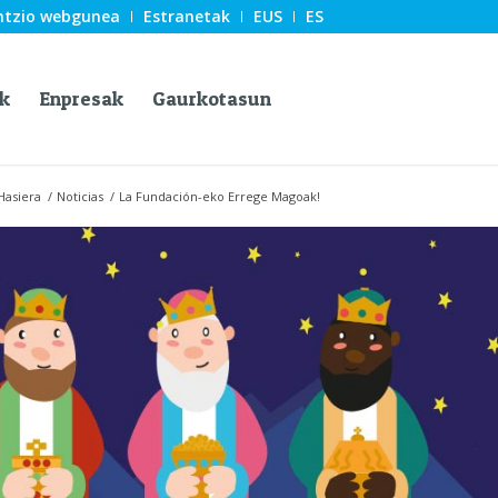
ntzio webgunea
Estranetak
EUS
ES
k
Enpresak
Gaurkotasun
Hasiera
/
Noticias
/
La Fundación-eko Errege Magoak!