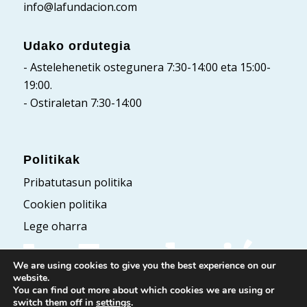
info@lafundacion.com
Udako ordutegia
- Astelehenetik ostegunera 7:30-14:00 eta 15:00-
19:00.
- Ostiraletan 7:30-14:00
Politikak
Pribatutasun politika
Cookien politika
Lege oharra
We are using cookies to give you the best experience on our
website.
You can find out more about which cookies we are using or
switch them off in
settings
.