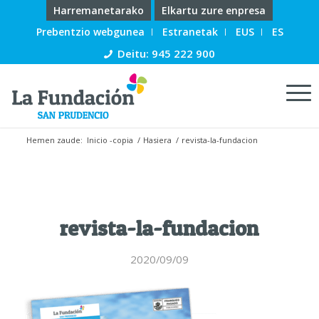
Harremanetarako
Elkartu zure enpresa
Prebentzio webgunea
Estranetak
EUS
ES
Deitu: 945 222 900
Hemen zaude:
Inicio -copia
/
Hasiera
/
revista-la-fundacion
revista-la-fundacion
2020/09/09