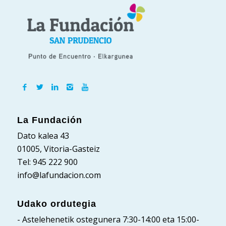
La Fundación
Dato kalea 43
01005, Vitoria-Gasteiz
Tel: 945 222 900
info@lafundacion.com
Udako ordutegia
- Astelehenetik ostegunera 7:30-14:00 eta 15:00-