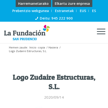
Harremanetarako
Elkartu zure enpresa
Prebentzio webgunea
Estranetak
EUS
ES
Deitu: 945 222 900
Hemen zaude:
Inicio -copia
/
Hasiera
/
Logo Zudaire Estructuras, S.L.
Logo Zudaire Estructuras,
S.L.
2020/09/14