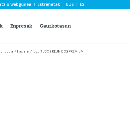
ntzio webgunea
Estranetak
EUS
ES
k
Enpresak
Gaurkotasun
io -copia
/
Hasiera
/
logo TUBOS REUNIDOS PREMIUM