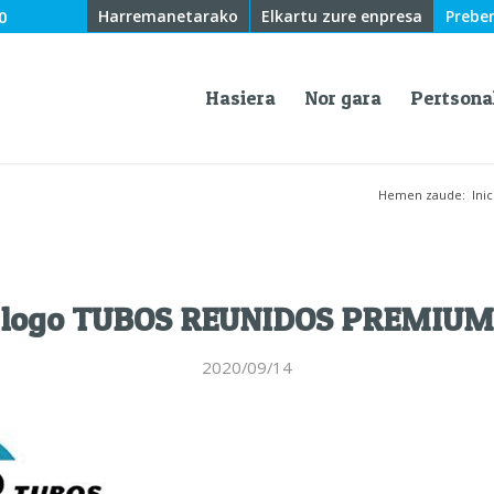
0
Harremanetarako
Elkartu zure enpresa
Prebe
Hasiera
Nor gara
Pertsona
Hemen zaude:
Inic
logo TUBOS REUNIDOS PREMIUM
2020/09/14