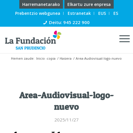
Harremanetarako
Elkartu zure enpresa
Prebentzio webgunea
Estranetak
EUS
ES
Deitu: 945 222 900
Hemen zaude:
Inicio -copia
/
Hasiera
/
Area-Audiovisual-logo-nuevo
Area-Audiovisual-logo-
nuevo
2025/11/27