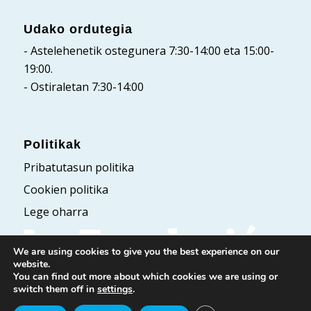
Udako ordutegia
- Astelehenetik ostegunera 7:30-14:00 eta 15:00-
19:00.
- Ostiraletan 7:30-14:00
Politikak
Pribatutasun politika
Cookien politika
Lege oharra
We are using cookies to give you the best experience on our
website.
You can find out more about which cookies we are using or
switch them off in
settings
.
© Fundación Laboral San Prudencio. Eskubide guztiak