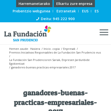
Harremanetarako
Elkartu zure enpresa
Prebentzio webgunea
Estranetak
EUS
ES
Deitu: 945 222 900
Hemen zaude:
Hasiera
/
Inicio -copia
/
Enpresak
/
Premios Iniciativas Responsables de La Fundación San Prudencio eus
/
La Fundación San Prudencioren Sariak, Enpresen Jardunbide
Egokientzat
/
ganadores-buenas-practicas-empresariales-2017
ganadores-buenas-
practicas-empresariales-