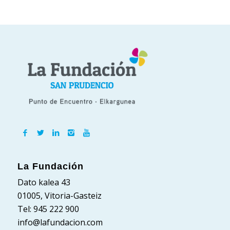
La Fundación
Dato kalea 43
01005, Vitoria-Gasteiz
Tel: 945 222 900
info@lafundacion.com