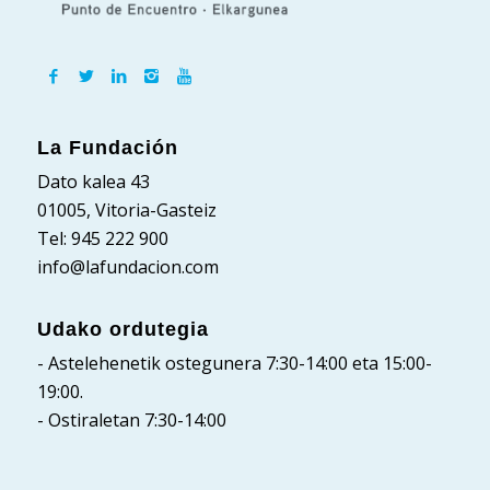
La Fundación
Dato kalea 43
01005, Vitoria-Gasteiz
Tel: 945 222 900
info@lafundacion.com
Udako ordutegia
- Astelehenetik ostegunera 7:30-14:00 eta 15:00-
19:00.
- Ostiraletan 7:30-14:00