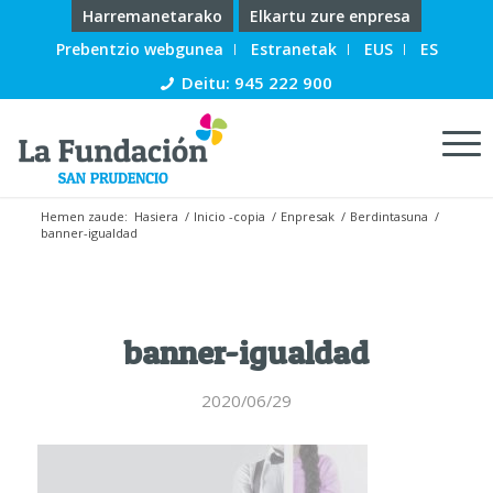
Harremanetarako
Elkartu zure enpresa
Prebentzio webgunea
Estranetak
EUS
ES
Deitu: 945 222 900
Hemen zaude:
Hasiera
/
Inicio -copia
/
Enpresak
/
Berdintasuna
/
banner-igualdad
banner-igualdad
2020/06/29