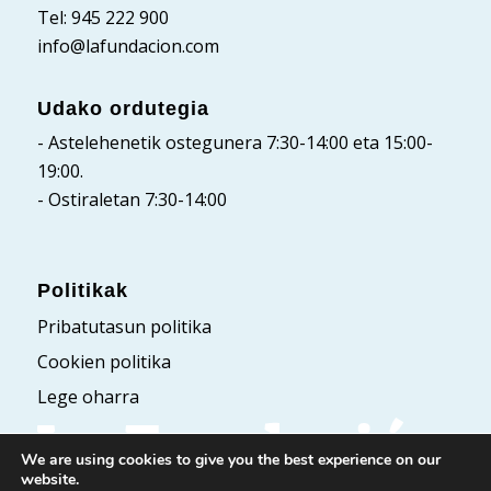
Tel: 945 222 900
info@lafundacion.com
Udako ordutegia
- Astelehenetik ostegunera 7:30-14:00 eta 15:00-
19:00.
- Ostiraletan 7:30-14:00
Politikak
Pribatutasun politika
Cookien politika
Lege oharra
We are using cookies to give you the best experience on our
website.