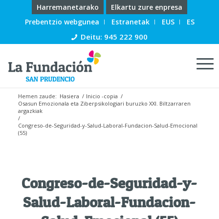
Harremanetarako
Elkartu zure enpresa
Prebentzio webgunea
Estranetak
EUS
ES
Deitu: 945 222 900
Hemen zaude:
Hasiera
/
Inicio -copia
/
Osasun Emozionala eta Ziberpsikologiari buruzko XXI. Biltzarraren
argazkiak
/
Congreso-de-Seguridad-y-Salud-Laboral-Fundacion-Salud-Emocional
(55)
Congreso-de-Seguridad-y-
Salud-Laboral-Fundacion-