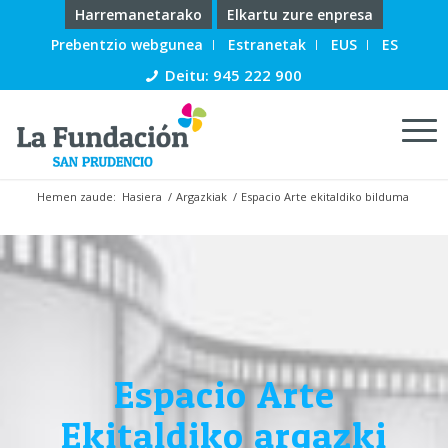
Harremanetarako
Elkartu zure enpresa
Prebentzio webgunea
Estranetak
EUS
ES
Deitu: 945 222 900
Hemen zaude:
Hasiera
/
Argazkiak
/
Espacio Arte ekitaldiko bilduma
Espacio Arte
Ekitaldiko argazki