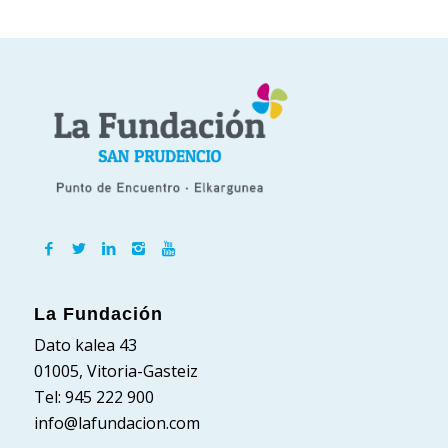
La Fundación
Dato kalea 43
01005, Vitoria-Gasteiz
Tel: 945 222 900
info@lafundacion.com