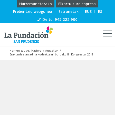
Harremanetarako
Elkartu zure enpresa
Prebentzio webgunea
Estranetak
EUS
ES
Deitu: 945 222 900
Hemen zaude:
Hasiera
/
Argazkiak
/
Erakundeetan adina kudeatzeari buruzko III. Kongresua, 2019