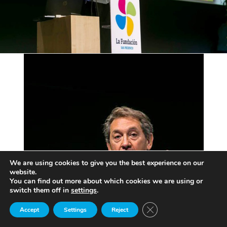
We are using cookies to give you the best experience on our
website.
You can find out more about which cookies we are using or
switch them off in
settings
.
Close GDPR Cookie Ban
Accept
Settings
Reject