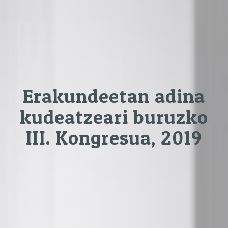
Erakundeetan adina
kudeatzeari buruzko
III. Kongresua, 2019