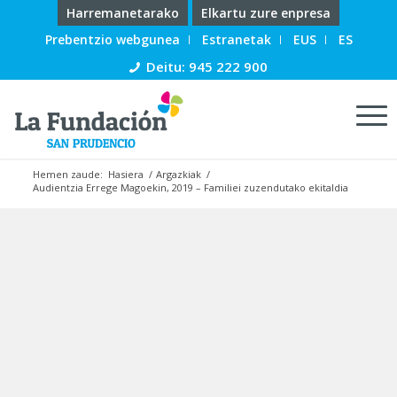
Harremanetarako
Elkartu zure enpresa
Prebentzio webgunea
Estranetak
EUS
ES
Deitu: 945 222 900
Hemen zaude:
Hasiera
/
Argazkiak
/
Audientzia Errege Magoekin, 2019 – Familiei zuzendutako ekitaldia