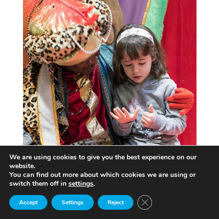
We are using cookies to give you the best experience on our
website.
You can find out more about which cookies we are using or
switch them off in
settings
.
Close GDPR Cookie Ban
Accept
Settings
Reject