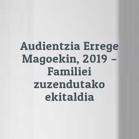
Audientzia Errege
Magoekin, 2019 –
Familiei
zuzendutako
ekitaldia