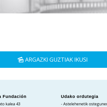
ARGAZKI GUZTIAK IKUSI
a Fundación
Udako ordutegia
to kalea 43
- Astelehenetik ostegune