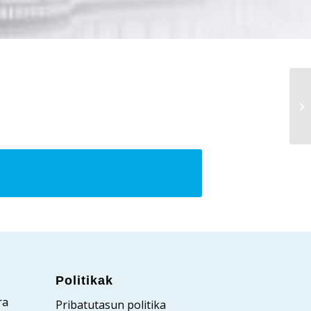
Politikak
ra
Pribatutasun politika