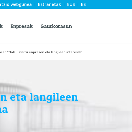
ntzio webgunea
Estranetak
EUS
ES
k
Enpresak
Gaurkotasun
ren “Nola uztartu enpresen eta langileen interesak”...
n eta langileen
ma