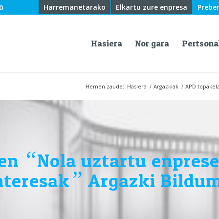
0
Harremanetarako
Elkartu zure enpresa
Prebe
Hasiera
Nor gara
Pertsona
Hemen zaude:
Hasiera
/
Argazkiak
/
APD topaketa
“
ren
Nola uztartu enprese
”
nteresak
Argazki Bildu