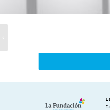
Maiatzeko Espacio
Arteren Argazki
bilduma
L
Da