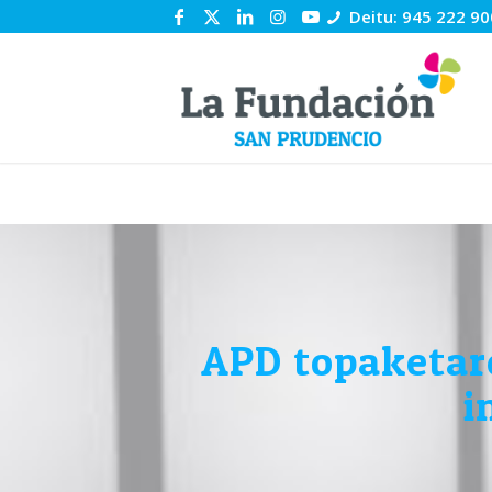
Deitu: 945 222 90
APD topaketa
i