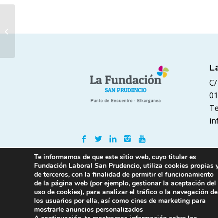
Entrevista a Maite
Erviti Belzunce
Directora de RRHH
FUNDICIONES
INYECTADAS...
L
C/
01
Te
in
Te informamos de que este sitio web, cuyo titular es
Fundación Laboral San Prudencio, utiliza cookies propias 
de terceros, con la finalidad de permitir el funcionamiento
de la página web (por ejemplo, gestionar la aceptación del
uso de cookies), para analizar el tráfico o la navegación de
los usuarios por ella, así como cines de marketing para
mostrarle anuncios personalizados