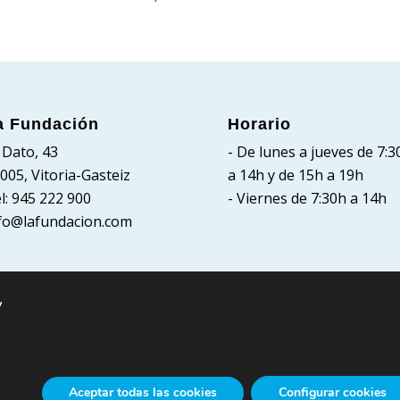
a Fundación
Horario
 Dato, 43
- De lunes a jueves de 7:3
005, Vitoria-Gasteiz
a 14h y de 15h a 19h
l: 945 222 900
- Viernes de 7:30h a 14h
fo@lafundacion.com
y
Aceptar todas las cookies
Configurar cookies