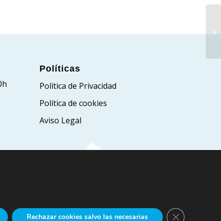
Políticas
0h
Política de Privacidad
Política de cookies
Aviso Legal
Cerrar el bann
Rechazar cookies salvo las necesarias