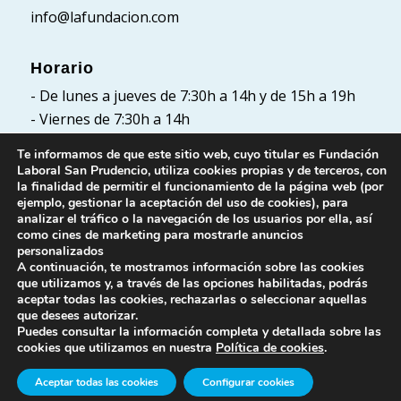
info@lafundacion.com
Horario
- De lunes a jueves de 7:30h a 14h y de 15h a 19h
- Viernes de 7:30h a 14h
Te informamos de que este sitio web, cuyo titular es Fundación
Laboral San Prudencio, utiliza cookies propias y de terceros, con
la finalidad de permitir el funcionamiento de la página web (por
Políticas
ejemplo, gestionar la aceptación del uso de cookies), para
analizar el tráfico o la navegación de los usuarios por ella, así
Política de Privacidad
como cines de marketing para mostrarle anuncios
Política de cookies
personalizados
A continuación, te mostramos información sobre las cookies
Aviso Legal
que utilizamos y, a través de las opciones habilitadas, podrás
aceptar todas las cookies, rechazarlas o seleccionar aquellas
que desees autorizar.
Puedes consultar la información completa y detallada sobre las
cookies que utilizamos en nuestra
Política de cookies
.
Aceptar todas las cookies
Configurar cookies
© Fundación Laboral San Prudencio. Todos los