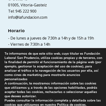
01005, Vitoria-Gasteiz
Tel: 945 222 900
info@lafundacion.com
Horario
- De lunes a jueves de 7:30h a 14h y de 15h a 19h
- Viernes de 7:30h a 14h
Te informamos de que este sitio web, cuyo titular es Fundación
Laboral San Prudencio, utiliza cookies propias y de terceros, con
la finalidad de permitir el funcionamiento de la página web (por
Políticas
ejemplo, gestionar la aceptación del uso de cookies), para
analizar el tráfico o la navegación de los usuarios por ella, así
Política de Privacidad
como cines de marketing para mostrarle anuncios
Política de cookies
personalizados
A continuación, te mostramos información sobre las cookies
Aviso Legal
que utilizamos y, a través de las opciones habilitadas, podrás
aceptar todas las cookies, rechazarlas o seleccionar aquellas
que desees autorizar.
Puedes consultar la información completa y detallada sobre las
cookies que utilizamos en nuestra
Política de cookies
.