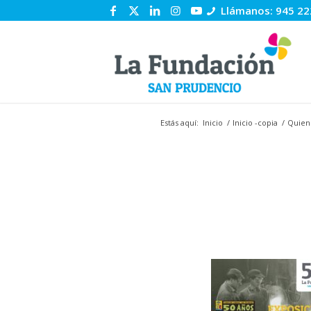
Llámanos: 945 22
Estás aquí:
Inicio
/
Inicio -copia
/
Quien