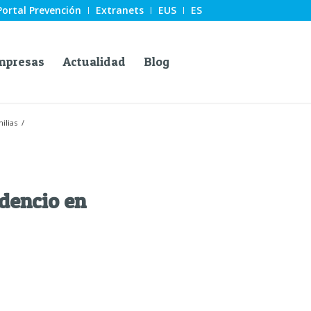
Portal Prevención
Extranets
EUS
ES
mpresas
Actualidad
Blog
ilias
/
dencio en