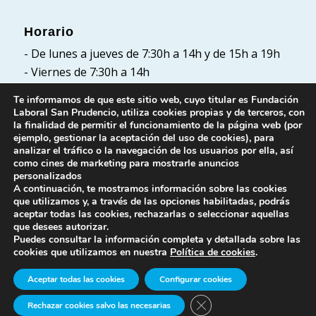
Horario
- De lunes a jueves de 7:30h a 14h y de 15h a 19h
- Viernes de 7:30h a 14h
Te informamos de que este sitio web, cuyo titular es Fundación
Laboral San Prudencio, utiliza cookies propias y de terceros, con
la finalidad de permitir el funcionamiento de la página web (por
Políticas
ejemplo, gestionar la aceptación del uso de cookies), para
analizar el tráfico o la navegación de los usuarios por ella, así
Política de Privacidad
como cines de marketing para mostrarle anuncios
Política de cookies
personalizados
A continuación, te mostramos información sobre las cookies
Aviso Legal
que utilizamos y, a través de las opciones habilitadas, podrás
aceptar todas las cookies, rechazarlas o seleccionar aquellas
que desees autorizar.
Puedes consultar la información completa y detallada sobre las
cookies que utilizamos en nuestra
Política de cookies
.
Aceptar todas las cookies
Configurar cookies
© Fundación Laboral San Prudencio. Todos los
Cerrar el banner de cook
Rechazar cookies salvo las necesarias
derechos reservados.