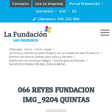
Contacto
Une tu empresa
Portal Prevención
Extranets
EUS
ES
Llámanos: 945 222 900
Estás aquí:
Inicio
/
Inicio -copia
/
Servicios y beneficios para titulares de La Fundación San Prudencio
/
Eventos en Vitoria-Gasteiz para niños y familias
/
Audiencia con los Reyes Magos – Evento para las familias
/
066 REYES FUNDACION IMG_9204 QUINTAS
066 REYES FUNDACION
IMG_9204 QUINTAS
22/05/2020