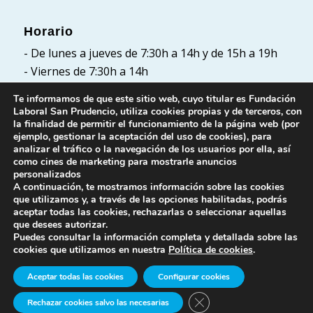
Horario
- De lunes a jueves de 7:30h a 14h y de 15h a 19h
- Viernes de 7:30h a 14h
Te informamos de que este sitio web, cuyo titular es Fundación
Laboral San Prudencio, utiliza cookies propias y de terceros, con
la finalidad de permitir el funcionamiento de la página web (por
Políticas
ejemplo, gestionar la aceptación del uso de cookies), para
analizar el tráfico o la navegación de los usuarios por ella, así
Política de Privacidad
como cines de marketing para mostrarle anuncios
Política de cookies
personalizados
A continuación, te mostramos información sobre las cookies
Aviso Legal
que utilizamos y, a través de las opciones habilitadas, podrás
aceptar todas las cookies, rechazarlas o seleccionar aquellas
que desees autorizar.
Puedes consultar la información completa y detallada sobre las
cookies que utilizamos en nuestra
Política de cookies
.
Aceptar todas las cookies
Configurar cookies
© Fundación Laboral San Prudencio. Todos los
Cerrar el banner de cook
Rechazar cookies salvo las necesarias
derechos reservados.