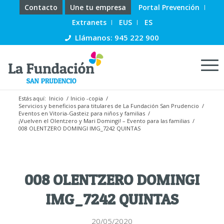
Contacto
Une tu empresa
Portal Prevención
Extranets
EUS
ES
Llámanos: 945 222 900
Estás aquí:
Inicio
/
Inicio -copia
/
Servicios y beneficios para titulares de La Fundación San Prudencio
/
Eventos en Vitoria-Gasteiz para niños y familias
/
¡Vuelven el Olentzero y Mari Domingi! – Evento para las familias
/
008 OLENTZERO DOMINGI IMG_7242 QUINTAS
008 OLENTZERO DOMINGI
IMG_7242 QUINTAS
20/05/2020