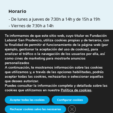
Horario
- De lunes a jueves de 7:30h a 14h y de 15h a 19h
- Viernes de 7:30h a 14h
Te informamos de que este sitio web, cuyo titular es Fundación
Laboral San Prudencio, utiliza cookies propias y de terceros, con
la finalidad de permitir el funcionamiento de la página web (por
Políticas
ejemplo, gestionar la aceptación del uso de cookies), para
analizar el tráfico o la navegación de los usuarios por ella, así
Política de Privacidad
como cines de marketing para mostrarle anuncios
Política de cookies
personalizados
A continuación, te mostramos información sobre las cookies
Aviso Legal
que utilizamos y, a través de las opciones habilitadas, podrás
aceptar todas las cookies, rechazarlas o seleccionar aquellas
que desees autorizar.
Puedes consultar la información completa y detallada sobre las
cookies que utilizamos en nuestra
Política de cookies
.
Aceptar todas las cookies
Configurar cookies
© Fundación Laboral San Prudencio. Todos los
Cerrar el banner de cook
Rechazar cookies salvo las necesarias
derechos reservados.