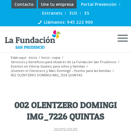
Contacto
Une tu empresa
Portal Prevención
Extranets
EUS
ES
Llámanos: 945 222 900
Estás aquí:
Inicio
/
Inicio -copia
/
Servicios y beneficios para titulares de La Fundación San Prudencio
/
Eventos en Vitoria-Gasteiz para niños y familias
/
¡Vuelven el Olentzero y Mari Domingi! – Evento para las familias
/
002 OLENTZERO DOMINGI IMG_7226 QUINTAS
002 OLENTZERO DOMINGI
IMG_7226 QUINTAS
20/05/2020