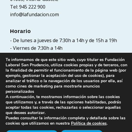
Tel: 945 222 900
info@lafundacion.com
Horario
- De lunes a jueves de 7:30h a 14h y de 15h a 19h
- Viernes de 7:30h a 14h
Te informamos de que este sitio web, cuyo titular es Fundación
Laboral San Prudencio, utiliza cookies propias y de terceros, con
la finalidad de permitir el funcionamiento de la página web (por
Políticas
ejemplo, gestionar la aceptación del uso de cookies), para
analizar el tráfico o la navegación de los usuarios por ella, así
Política de Privacidad
como cines de marketing para mostrarle anuncios
Política de cookies
personalizados
A continuación, te mostramos información sobre las cookies
Aviso Legal
que utilizamos y, a través de las opciones habilitadas, podrás
aceptar todas las cookies, rechazarlas o seleccionar aquellas
que desees autorizar.
Puedes consultar la información completa y detallada sobre las
cookies que utilizamos en nuestra
Política de cookies
.