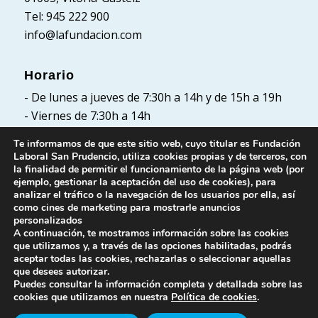
Tel: 945 222 900
info@lafundacion.com
Horario
- De lunes a jueves de 7:30h a 14h y de 15h a 19h
- Viernes de 7:30h a 14h
Te informamos de que este sitio web, cuyo titular es Fundación
Laboral San Prudencio, utiliza cookies propias y de terceros, con
la finalidad de permitir el funcionamiento de la página web (por
Políticas
ejemplo, gestionar la aceptación del uso de cookies), para
analizar el tráfico o la navegación de los usuarios por ella, así
Política de Privacidad
como cines de marketing para mostrarle anuncios
Política de cookies
personalizados
A continuación, te mostramos información sobre las cookies
Aviso Legal
que utilizamos y, a través de las opciones habilitadas, podrás
aceptar todas las cookies, rechazarlas o seleccionar aquellas
que desees autorizar.
Puedes consultar la información completa y detallada sobre las
cookies que utilizamos en nuestra
Política de cookies
.