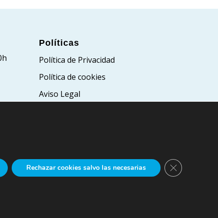
Políticas
0h
Política de Privacidad
Política de cookies
Aviso Legal
Cerrar el bann
Rechazar cookies salvo las necesarias