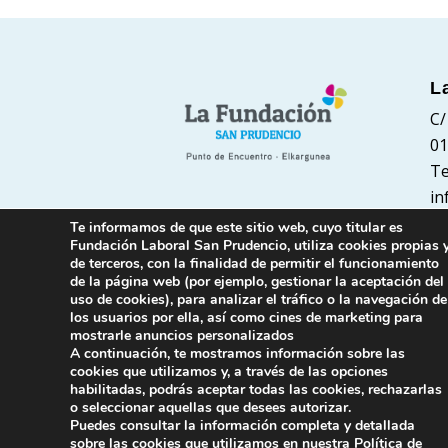
L
C/
01
Te
in
Te informamos de que este sitio web, cuyo titular es
Fundación Laboral San Prudencio, utiliza cookies propias 
de terceros, con la finalidad de permitir el funcionamiento
de la página web (por ejemplo, gestionar la aceptación del
uso de cookies), para analizar el tráfico o la navegación de
los usuarios por ella, así como cines de marketing para
mostrarle anuncios personalizados
A continuación, te mostramos información sobre las
cookies que utilizamos y, a través de las opciones
habilitadas, podrás aceptar todas las cookies, rechazarlas
o seleccionar aquellas que desees autorizar.
Puedes consultar la información completa y detallada
sobre las cookies que utilizamos en nuestra
Política de