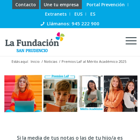
Contacto
Une tu empresa
Portal Prevención
Extranets
EUS
ES
Llámanos: 945 222 900
Estás aquí:
Inicio
/
Noticias
/
Premios LaF al Mérito Académico 2025
Si la media de tus notas o las de tu hijo/a es