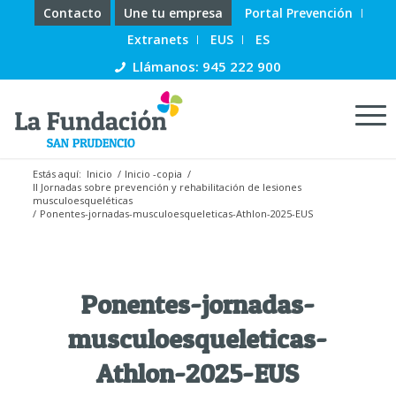
Contacto
Une tu empresa
Portal Prevención
Extranets
EUS
ES
Llámanos: 945 222 900
Estás aquí:
Inicio
/
Inicio -copia
/
II Jornadas sobre prevención y rehabilitación de lesiones
musculoesqueléticas
/
Ponentes-jornadas-musculoesqueleticas-Athlon-2025-EUS
Ponentes-jornadas-
musculoesqueleticas-
Athlon-2025-EUS