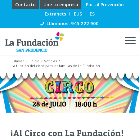
Contacto
Une tu empresa
Portal Prevención
Extranets
EUS
ES
Llámanos: 945 222 900
Estás aquí:
Inicio
/
Noticias
/
La función del circo para las familias de La Fundación
¡Al Circo con La Fundación!