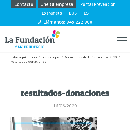
Contacto
Une tu empresa
Portal Prevención
Extranets
EUS
ES
Llámanos: 945 222 900
Estás aquí:
Inicio
/
Inicio -copia
/
Donaciones de la Nominativa 2020
/
resultados-donaciones
resultados-donaciones
16/06/2020